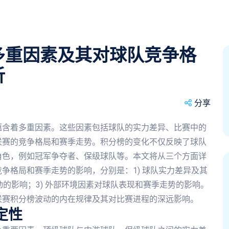
多重因素及其对球队竞争格
析
分享
蕴含着多重因素。这些因素包括球队的实力差异、比赛中的
联赛的竞争格局和赛季走势。积分榜的变化不仅反映了球队
角色，例如冠军争夺者、保级球队等。本文将从三个方面详
争格局和赛季走势的影响，分别是：1) 球队实力差异及其
动的影响；3) 外部环境因素对球队表现和赛季走势的影响。
联赛积分榜波动的内在规律及其对比赛进程的深远影响。
定性