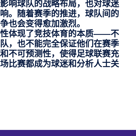
影响球队的战略布局，也对球迷
响。随着赛季的推进，球队间的
竞争也会变得愈加激烈。
性体现了竞技体育的本质——不
队，也不能完全保证他们在赛季
和不可预测性，使得足球联赛充
场比赛都成为球迷和分析人士关