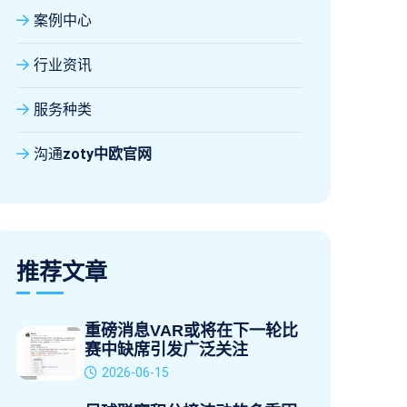
案例中心
行业资讯
服务种类
沟通
zoty中欧官网
推荐文章
重磅消息VAR或将在下一轮比
赛中缺席引发广泛关注
2026-06-15