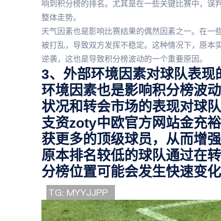
响到积分榜的排名。尤其是在一些关键比赛中，误
整体走势。
天气因素也是影响比赛结果的偶然因素之一。在一
被打乱，导致双方发挥不稳定。这种情况下，原本
逆袭，这也是导致积分榜波动的一个重要原因。
3、外部环境因素对球队表现
环境因素也是影响积分榜波动
状况和转会市场的表现对球队
支资
zoty中欧官方网站
金充裕
获更多的顶级球员，从而增强
原本排名较低的球队通过在转
分榜位置可能会发生快速变化