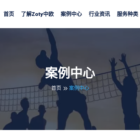
首页
了解
Zoty中欧
案例中心
行业资讯
服务种类
案例中心
首页
案例中心