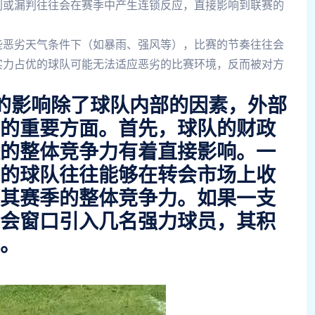
判或漏判往往会在赛季中产生连锁反应，直接影响到联赛的
些恶劣天气条件下（如暴雨、强风等），比赛的节奏往往会
实力占优的球队可能无法适应恶劣的比赛环境，反而被对方
的影响除了球队内部的因素，外部
的重要方面。首先，球队的财政
的整体竞争力有着直接影响。一
的球队往往能够在转会市场上收
其赛季的整体竞争力。如果一支
会窗口引入几名强力球员，其积
。