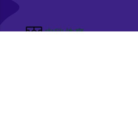
zoty中欧·(中国有限公司)官方网站👑【020397.com
亚洲综合竞技创新平台,沉浸体验如现场！zoty中欧
网页版/APP双入口注册登录,手机版地址永续！zot
育引领专业舞台分享运动精彩服务粉丝生活!!!
邮箱订阅
Subsc