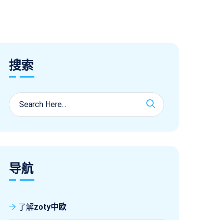
搜索
导航
了解
zoty中欧