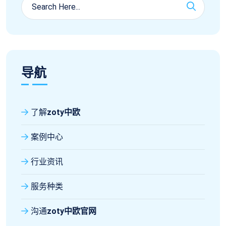
导航
了解
zoty中欧
案例中心
行业资讯
服务种类
沟通
zoty中欧官网