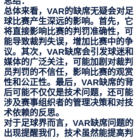
总结：
总体来看，VAR的缺席无疑会对足
球比赛产生深远的影响。首先，它
将直接影响比赛的判罚准确性，可
能导致裁判失误，增加比赛中的争
议。其次，VAR缺席会引发球迷和
媒体的广泛关注，可能加剧对裁判
员判罚的不信任，影响比赛的观赏
性和公正性。最后，VAR缺席的背
后可能不仅仅是技术问题，还可能
涉及赛事组织者的管理决策和对技
术依赖的反思。
对于足球界而言，VAR缺席问题的
出现提醒我们，技术虽然能提高判