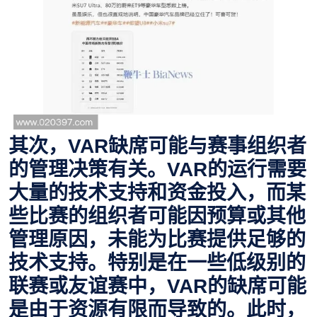
其次，VAR缺席可能与赛事组织者
的管理决策有关。VAR的运行需要
大量的技术支持和资金投入，而某
些比赛的组织者可能因预算或其他
管理原因，未能为比赛提供足够的
技术支持。特别是在一些低级别的
联赛或友谊赛中，VAR的缺席可能
是由于资源有限而导致的。此时，