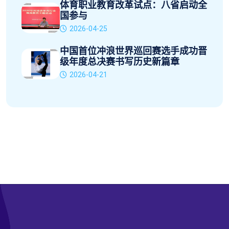
体育职业教育改革试点：八省启动全
国参与
2026-04-25
中国首位冲浪世界巡回赛选手成功晋
级年度总决赛书写历史新篇章
2026-04-21