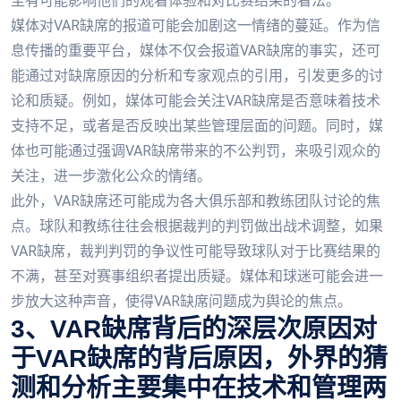
至有可能影响他们的观看体验和对比赛结果的看法。
媒体对VAR缺席的报道可能会加剧这一情绪的蔓延。作为信
息传播的重要平台，媒体不仅会报道VAR缺席的事实，还可
能通过对缺席原因的分析和专家观点的引用，引发更多的讨
论和质疑。例如，媒体可能会关注VAR缺席是否意味着技术
支持不足，或者是否反映出某些管理层面的问题。同时，媒
体也可能通过强调VAR缺席带来的不公判罚，来吸引观众的
关注，进一步激化公众的情绪。
此外，VAR缺席还可能成为各大俱乐部和教练团队讨论的焦
点。球队和教练往往会根据裁判的判罚做出战术调整，如果
VAR缺席，裁判判罚的争议性可能导致球队对于比赛结果的
不满，甚至对赛事组织者提出质疑。媒体和球迷可能会进一
步放大这种声音，使得VAR缺席问题成为舆论的焦点。
3、VAR缺席背后的深层次原因对
于VAR缺席的背后原因，外界的猜
测和分析主要集中在技术和管理两