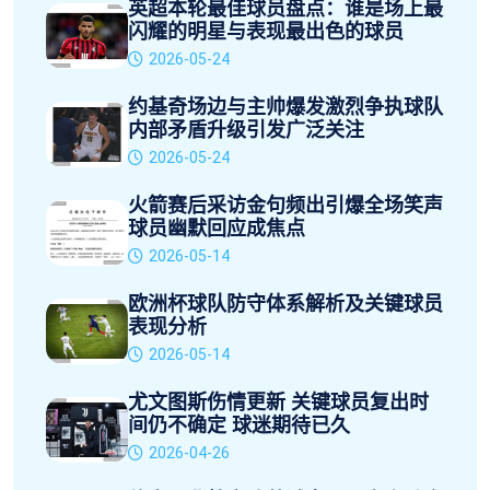
英超本轮最佳球员盘点：谁是场上最
闪耀的明星与表现最出色的球员
2026-05-24
约基奇场边与主帅爆发激烈争执球队
内部矛盾升级引发广泛关注
2026-05-24
火箭赛后采访金句频出引爆全场笑声
球员幽默回应成焦点
2026-05-14
欧洲杯球队防守体系解析及关键球员
表现分析
2026-05-14
尤文图斯伤情更新 关键球员复出时
间仍不确定 球迷期待已久
2026-04-26