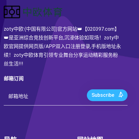
zoty中欧·(中国有限公司)官方网站👑【020397.com】
👑是亚洲综合竞技创新平台,沉浸体验如现场！zoty中
欧官网提供网页版/APP双入口注册登录,手机版地址永
续！zoty中欧体育引领专业舞台分享运动精彩服务粉
丝生活!!!
邮箱订阅
Subscribe