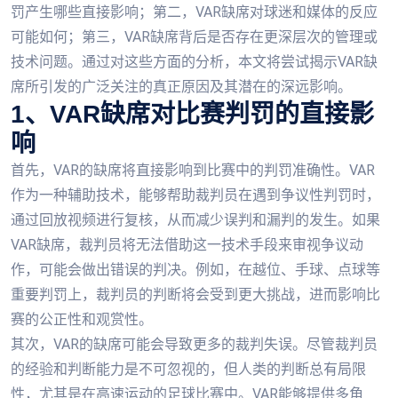
罚产生哪些直接影响；第二，VAR缺席对球迷和媒体的反应
可能如何；第三，VAR缺席背后是否存在更深层次的管理或
技术问题。通过对这些方面的分析，本文将尝试揭示VAR缺
席所引发的广泛关注的真正原因及其潜在的深远影响。
1、VAR缺席对比赛判罚的直接影
响
首先，VAR的缺席将直接影响到比赛中的判罚准确性。VAR
作为一种辅助技术，能够帮助裁判员在遇到争议性判罚时，
通过回放视频进行复核，从而减少误判和漏判的发生。如果
VAR缺席，裁判员将无法借助这一技术手段来审视争议动
作，可能会做出错误的判决。例如，在越位、手球、点球等
重要判罚上，裁判员的判断将会受到更大挑战，进而影响比
赛的公正性和观赏性。
其次，VAR的缺席可能会导致更多的裁判失误。尽管裁判员
的经验和判断能力是不可忽视的，但人类的判断总有局限
性，尤其是在高速运动的足球比赛中。VAR能够提供多角