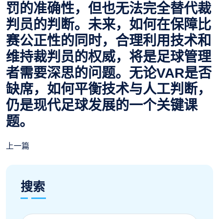
罚的准确性，但也无法完全替代裁
判员的判断。未来，如何在保障比
赛公正性的同时，合理利用技术和
维持裁判员的权威，将是足球管理
者需要深思的问题。无论VAR是否
缺席，如何平衡技术与人工判断，
仍是现代足球发展的一个关键课
题。
上一篇
搜索