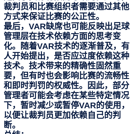
裁判员和比赛组织者需要通过其他
方式来保证比赛的公正性。
最后，VAR缺席也可能反映出足球
管理层在技术依赖方面的思考变
化。随着VAR技术的逐渐普及，有
人开始提出，是否应过度依赖这种
技术。技术带来的精确性固然重
要，但有时也会影响比赛的流畅性
和即时判罚的权威性。因此，部分
管理者可能会考虑在某些特定情况
下，暂时减少或暂停VAR的使用，
以便让裁判员更加依赖自己的判
断。