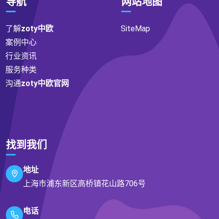
导航
网站地图
了解
zoty中欧
SiteMap
案例中心
行业资讯
服务种类
沟通
zoty中欧官网
找到我们
地址
上海市浦东新区高桥镇花山路706号
电话