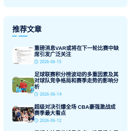
推荐文章
重磅消息VAR或将在下一轮比赛中缺
席引发广泛关注
2026-06-15
足球联赛积分榜波动的多重因素及其
对球队竞争格局和赛季走势的影响分
析
2026-06-14
超级对决引爆全场 CBA豪强激战成
赛季最大看点
2026-06-12