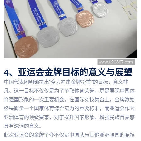
4、亚运会金牌目标的意义与展望
中国代表团明确提出“全力冲击金牌榜首”的目标，意义非
凡。这一目标不仅仅是为了争取体育荣誉，更是展现中国体
育强国形象的一次重要机会。在国际竞技舞台上，金牌数始
终是衡量一个国家体育综合实力的重要标准，而亚运会作为
亚洲体育的顶级赛事，对于提升国家形象、增强民族自豪感
具有深远的意义。
此次亚运会的金牌争夺不仅是中国队与其他亚洲强国的竞技