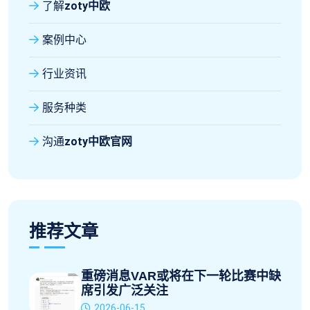
了解
zoty中欧
案例中心
行业资讯
服务种类
沟通
zoty中欧官网
推荐文章
重磅消息VAR或将在下一轮比赛中缺
席引发广泛关注
2026-06-15