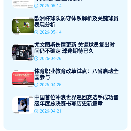
2026-05-14
欧洲杯球队防守体系解析及关键球员
表现分析
2026-05-14
尤文图斯伤情更新 关键球员复出时
间仍不确定 球迷期待已久
2026-04-26
体育职业教育改革试点：八省启动全
国参与
2026-04-25
中国首位冲浪世界巡回赛选手成功晋
级年度总决赛书写历史新篇章
2026-04-21