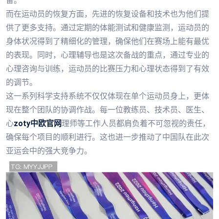
备。
而在运动员的恢复方面，先进的恢复设备和技术也为他们提
供了更多支持。通过定期的体能测试和健康监测，运动员的
身体状况得到了精细化的管理，确保他们在赛场上能有最优
的表现。同时，心理辅导也是这次备战的重点，通过专业的
心理咨询与训练，运动员的比赛压力和心理状态得到了有效
的调节。
这一系列科学支持系统不仅仅体现在单个运动员身上，更体
现在整个团队的协调作战。每一位教练员、技术员、医生、
心
zoty中欧官网
理师等工作人员都肩负着不可忽视的责任，
确保每个项目的顺利进行。这也进一步推动了中国队在此次
亚运会中的强大竞争力。