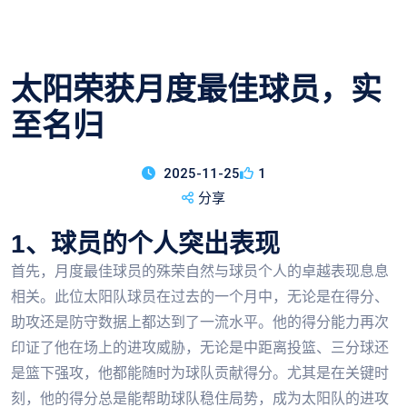
太阳荣获月度最佳球员，实
至名归
2025-11-25
1
分享
1、球员的个人突出表现
首先，月度最佳球员的殊荣自然与球员个人的卓越表现息息
相关。此位太阳队球员在过去的一个月中，无论是在得分、
助攻还是防守数据上都达到了一流水平。他的得分能力再次
印证了他在场上的进攻威胁，无论是中距离投篮、三分球还
是篮下强攻，他都能随时为球队贡献得分。尤其是在关键时
刻，他的得分总是能帮助球队稳住局势，成为太阳队的进攻