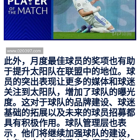
此外，月度最佳球员的奖项也有助
于提升太阳队在联盟中的地位。球
员的突出表现让更多的媒体和球迷
关注到太阳队，增加了球队的曝光
度。这对于球队的品牌建设、球迷
基础的拓展以及未来的球员招募都
具有积极作用。球队管理层也表
示，他们将继续加强球队的建设，