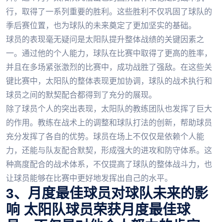
行，取得了一系列重要的胜利。这些胜利不仅巩固了球队的
季后赛位置，也为球队的未来奠定了更加坚实的基础。
球员的表现毫无疑问是太阳队提升整体战绩的关键因素之
一。通过他的个人能力，球队在比赛中取得了更高的胜率，
并且在多场紧张激烈的比赛中，成功战胜了强敌。在这些关
键比赛中，太阳队的整体表现更加协调，球队的战术执行和
球员之间的默契配合都得到了充分的展现。
除了球员个人的突出表现，太阳队的教练团队也发挥了巨大
的作用。教练在战术上的调整和球队打法的创新，帮助球员
充分发挥了各自的优势。球员在场上不仅仅是依赖个人能
力，还能与队友配合默契，形成强大的进攻和防守体系。这
种高度配合的战术体系，不仅提高了球队的整体战斗力，也
让球员能够在比赛中更好地发挥出自己的水平。
3、月度最佳球员对球队未来的影
响 太阳队球员荣获月度最佳球