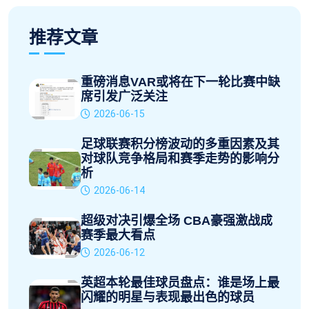
推荐文章
重磅消息VAR或将在下一轮比赛中缺
席引发广泛关注
2026-06-15
足球联赛积分榜波动的多重因素及其
对球队竞争格局和赛季走势的影响分
析
2026-06-14
超级对决引爆全场 CBA豪强激战成
赛季最大看点
2026-06-12
英超本轮最佳球员盘点：谁是场上最
闪耀的明星与表现最出色的球员