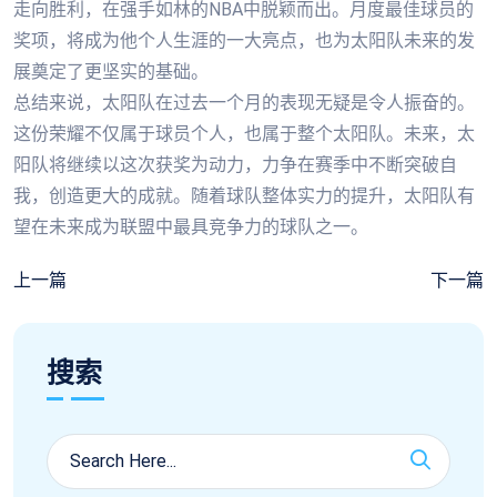
走向胜利，在强手如林的NBA中脱颖而出。月度最佳球员的
奖项，将成为他个人生涯的一大亮点，也为太阳队未来的发
展奠定了更坚实的基础。
总结来说，太阳队在过去一个月的表现无疑是令人振奋的。
这份荣耀不仅属于球员个人，也属于整个太阳队。未来，太
阳队将继续以这次获奖为动力，力争在赛季中不断突破自
我，创造更大的成就。随着球队整体实力的提升，太阳队有
望在未来成为联盟中最具竞争力的球队之一。
上一篇
下一篇
搜索