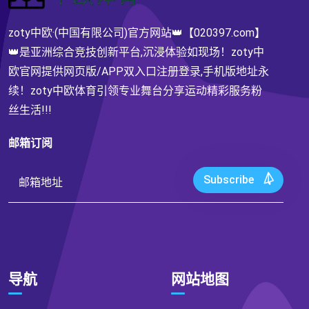
zoty中欧·(中国有限公司)官方网站👑【020397.com】
👑是亚洲综合竞技创新平台,沉浸体验如现场！zoty中
欧官网提供网页版/APP双入口注册登录,手机版地址永
续！zoty中欧体育引领专业舞台分享运动精彩服务粉
丝生活!!!
邮箱订阅
Subscribe
导航
网站地图