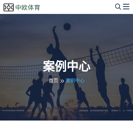
案例中心
首页
案例中心