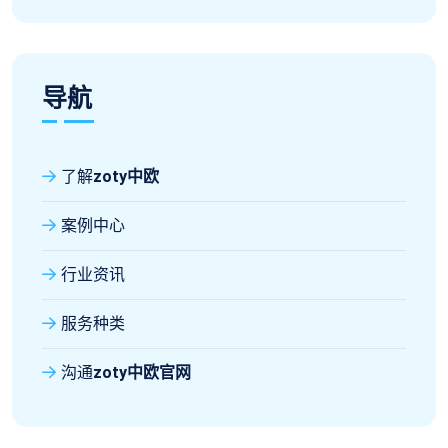
导航
了解
zoty中欧
案例中心
行业资讯
服务种类
沟通
zoty中欧官网