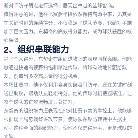
断对手防守弱点进行选择，展现出卓越的篮球智商。
值得注意的是，他在比赛后半段依然保持高命中率，尤其是
在关键时刻的连续得分，不仅稳定了球队节奏，也给对手施
加了巨大压力。东契奇的高效得分能力，成为球队获胜的核
心保障。
2、组织串联能力
除了个人得分，东契奇在组织进攻上的表现同样亮眼。他能
够通过快速的视野扫描和精准传球，将球有效地分配给队
友，创造出多次高质量的得分机会。
本场比赛中，他不仅利用自身突破吸引防守，还在关键时刻
送出助攻，帮助队友轻松得分。他的传球时机把握精准，让
整个球队的进攻流畅度显著提升。
东契奇的组织能力还表现在他对比赛节奏的掌控上，他能够
根据场上局势调整进攻节奏，使球队在攻防转换中占据主
动。这种全面的组织能力，使他不仅是得分手，更是球队的
大脑。