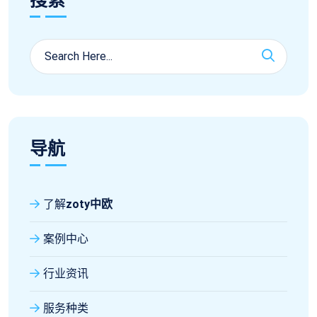
搜索
导航
了解
zoty中欧
案例中心
行业资讯
服务种类