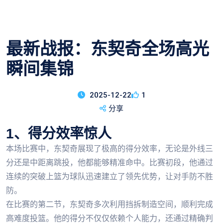
最新战报：东契奇全场高光
瞬间集锦
2025-12-22
1
分享
1、得分效率惊人
本场比赛中，东契奇展现了极高的得分效率，无论是外线三
分还是中距离跳投，他都能够精准命中。比赛初段，他通过
连续的突破上篮为球队迅速建立了领先优势，让对手防不胜
防。
在比赛的第二节，东契奇多次利用挡拆制造空间，顺利完成
高难度投篮。他的得分不仅仅依赖个人能力，还通过精确判