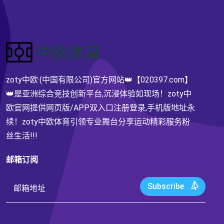
zoty中欧·(中国有限公司)官方网站👑【020397.com】
👑是亚洲综合竞技创新平台,沉浸体验如现场！zoty中
欧官网提供网页版/APP双入口注册登录,手机版地址永
续！zoty中欧体育引领专业舞台分享运动精彩服务粉
丝生活!!!
邮箱订阅
Subscribe