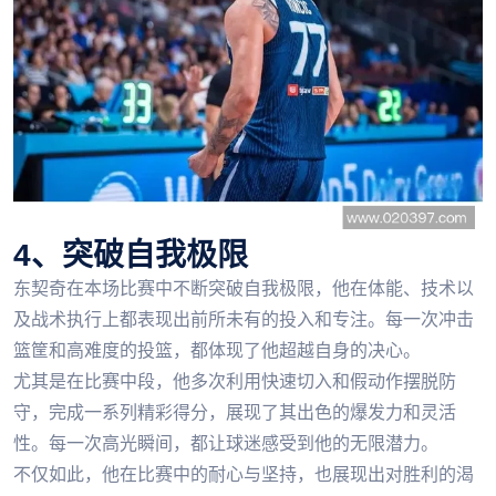
4、突破自我极限
东契奇在本场比赛中不断突破自我极限，他在体能、技术以
及战术执行上都表现出前所未有的投入和专注。每一次冲击
篮筐和高难度的投篮，都体现了他超越自身的决心。
尤其是在比赛中段，他多次利用快速切入和假动作摆脱防
守，完成一系列精彩得分，展现了其出色的爆发力和灵活
性。每一次高光瞬间，都让球迷感受到他的无限潜力。
不仅如此，他在比赛中的耐心与坚持，也展现出对胜利的渴