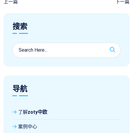
上一篇
下一篇
搜索
导航
了解
zoty中欧
案例中心