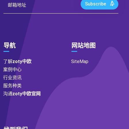
Subscribe
导航
网站地图
了解
zoty中欧
SiteMap
案例中心
行业资讯
服务种类
沟通
zoty中欧官网