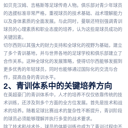
如贝克汉姆、吉格斯等足球传奇人物。俱乐部对青少年球员
的选拔标准非常严格，重视球员的技术基础、战术理解能力
以及身体素质的全面发展。与此同时，曼联还特别强调青训
球员的心理素质和职业态度的培养，认为这些是球员成功的
关键因素。
切尔西则以其强大的财力支持和全球化的视野为基础，建立
了多个青训基地，并与世界各地的足球学校和俱乐部建立了
合作关系。这种全球化的发展策略，使得切尔西能够发掘到
更多优秀的年轻球员，同时也能够通过国际化的交流与合
作，提高自身的青训水平。
2、青训体系中的关键培养方向
在英超豪门的青训体系中，人才的培养不仅仅依靠传统的技
术训练，还涉及到多个方面的全方位发展。首先是技术和战
术的培养。随着足球比赛战术的复杂性不断提升，青训阶段
的球员必须能够理解并执行多变的战术要求。
除了技术和战术外，球员的体能训练也成为了青训过程中不