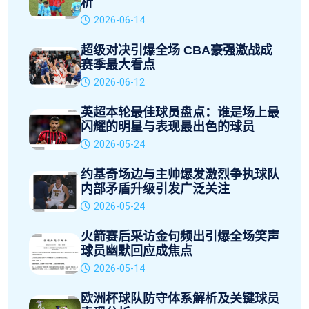
析
2026-06-14
超级对决引爆全场 CBA豪强激战成
赛季最大看点
2026-06-12
英超本轮最佳球员盘点：谁是场上最
闪耀的明星与表现最出色的球员
2026-05-24
约基奇场边与主帅爆发激烈争执球队
内部矛盾升级引发广泛关注
2026-05-24
火箭赛后采访金句频出引爆全场笑声
球员幽默回应成焦点
2026-05-14
欧洲杯球队防守体系解析及关键球员