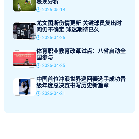
表现分析
2026-05-14
尤文图斯伤情更新 关键球员复出时
间仍不确定 球迷期待已久
2026-04-26
体育职业教育改革试点：八省启动全
国参与
2026-04-25
中国首位冲浪世界巡回赛选手成功晋
级年度总决赛书写历史新篇章
2026-04-21