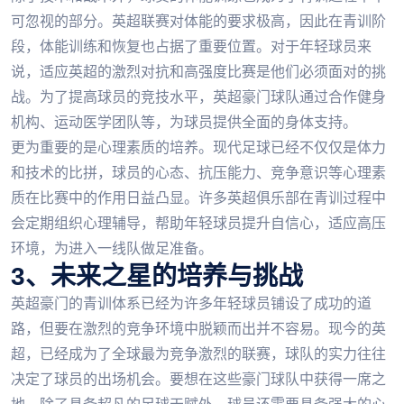
可忽视的部分。英超联赛对体能的要求极高，因此在青训阶
段，体能训练和恢复也占据了重要位置。对于年轻球员来
说，适应英超的激烈对抗和高强度比赛是他们必须面对的挑
战。为了提高球员的竞技水平，英超豪门球队通过合作健身
机构、运动医学团队等，为球员提供全面的身体支持。
更为重要的是心理素质的培养。现代足球已经不仅仅是体力
和技术的比拼，球员的心态、抗压能力、竞争意识等心理素
质在比赛中的作用日益凸显。许多英超俱乐部在青训过程中
会定期组织心理辅导，帮助年轻球员提升自信心，适应高压
环境，为进入一线队做足准备。
3、未来之星的培养与挑战
英超豪门的青训体系已经为许多年轻球员铺设了成功的道
路，但要在激烈的竞争环境中脱颖而出并不容易。现今的英
超，已经成为了全球最为竞争激烈的联赛，球队的实力往往
决定了球员的出场机会。要想在这些豪门球队中获得一席之