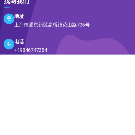
找到我们
地址
上海市浦东新区高桥镇花山路706号
电话
+19846747254
邮箱
unfettered@icloud.com
© 2026 - 版权所有
zoty中欧·(中国有限公司)官方网站