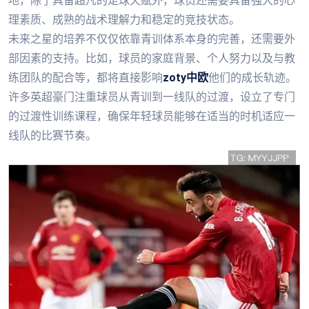
地，除了具备超凡的足球天赋外，球员还需要具备强大的心
理素质、成熟的战术理解力和稳定的竞技状态。
未来之星的培养不仅仅依靠青训体系本身的完善，还需要外
部因素的支持。比如，球员的家庭背景、个人努力以及与教
练团队的配合等，都将直接影响
zoty中欧
他们的成长轨迹。
许多英超豪门注重球员从青训到一线队的过渡，设立了专门
的过渡性训练课程，确保年轻球员能够在适当的时机适应一
线队的比赛节奏。