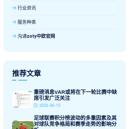
行业资讯
服务种类
沟通
zoty中欧官网
推荐文章
重磅消息VAR或将在下一轮比赛中缺
席引发广泛关注
2026-06-15
足球联赛积分榜波动的多重因素及其
对球队竞争格局和赛季走势的影响分