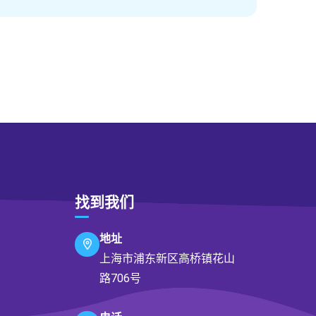
找到我们
地址
上海市浦东新区高桥镇花山
路706号