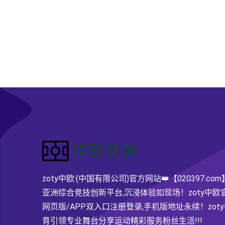
zoty中欧·(中国有限公司)官方网站👑【020397.com
亚洲综合竞技创新平台,沉浸体验如现场！zoty中欧
网页版/APP双入口注册登录,手机版地址永续！zot
育引领专业舞台分享运动精彩服务粉丝生活!!!