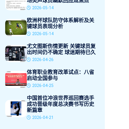
场笑声球员幽默回应成焦点
2026-05-14
欧洲杯球队防守体系解析及关
键球员表现分析
2026-05-14
尤文图斯伤情更新 关键球员复
出时间仍不确定 球迷期待已久
2026-04-26
体育职业教育改革试点：八省
启动全国参与
2026-04-25
中国首位冲浪世界巡回赛选手
成功晋级年度总决赛书写历史
新篇章
2026-04-21