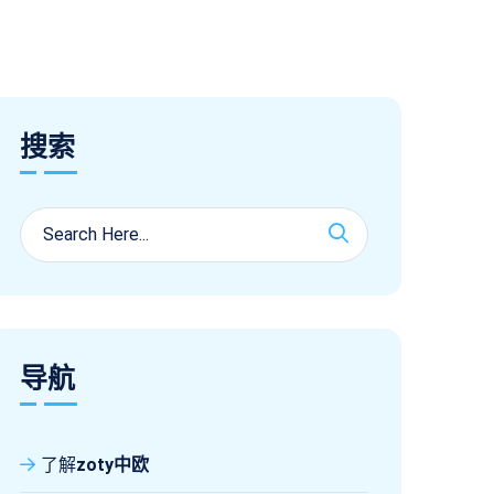
搜索
导航
了解
zoty中欧