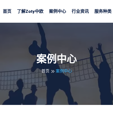
首页
了解
Zoty中欧
案例中心
行业资讯
服务种类
案例中心
首页
案例中心