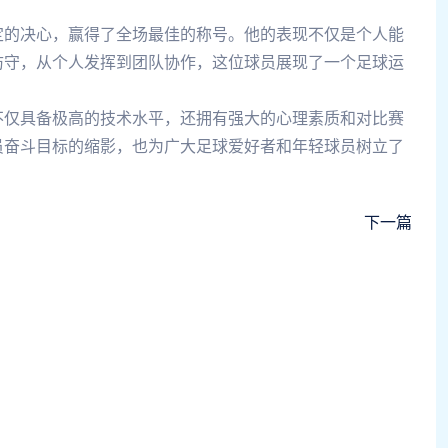
定的决心，赢得了全场最佳的称号。他的表现不仅是个人能
防守，从个人发挥到团队协作，这位球员展现了一个足球运
不仅具备极高的技术水平，还拥有强大的心理素质和对比赛
员奋斗目标的缩影，也为广大足球爱好者和年轻球员树立了
下一篇