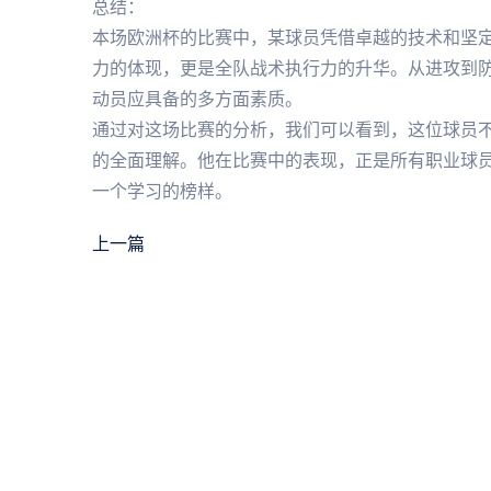
总结：
本场欧洲杯的比赛中，某球员凭借卓越的技术和坚
力的体现，更是全队战术执行力的升华。从进攻到
动员应具备的多方面素质。
通过对这场比赛的分析，我们可以看到，这位球员
的全面理解。他在比赛中的表现，正是所有职业球
一个学习的榜样。
上一篇