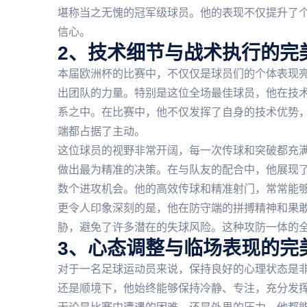
堪称当之无愧的冠军级球员。他的表现不仅提升了
信心。
2、技术细节与战术执行的完
本届欧洲杯的比赛中，不仅仅是球员们的个体表现
出团队的力量。特别是这位全场最佳球员，他在技
系之中。在比赛中，他不仅发挥了自身的技术优势
端都占据了主动。
这位球员的视野非常开阔，每一次传球和突破都充
做出最为精准的决策。在与队友的配合中，他展现
数个进攻机会。他的高效传球和精准射门，常常能
更令人印象深刻的是，他在防守端的拼搏精神和果
胁，避免了许多潜在的失球风险。这种攻防一体的
3、心态调整与临场表现的完
对于一名足球运动员来说，保持良好的心理状态是
还是顺境下，他始终能够保持冷静、专注，充分发