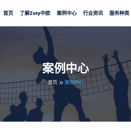
首页
了解
Zoty中欧
案例中心
行业资讯
服务种类
案例中心
首页
案例中心