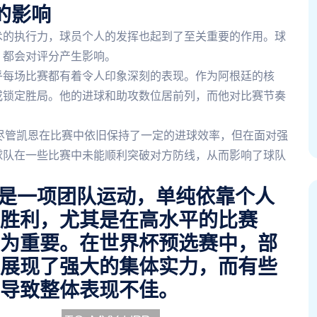
的影响
术的执行力，球员个人的发挥也起到了至关重要的作用。球
，都会对评分产生影响。
乎每场比赛都有着令人印象深刻的表现。作为阿根廷的核
或锁定胜局。他的进球和助攻数位居前列，而他对比赛节奏
尽管凯恩在比赛中依旧保持了一定的进球效率，但在面对强
球队在一些比赛中未能顺利突破对方防线，从而影响了球队
球是一项团队运动，单纯依靠个人
胜利，尤其是在高水平的比赛
为重要。在世界杯预选赛中，部
展现了强大的集体实力，而有些
导致整体表现不佳。