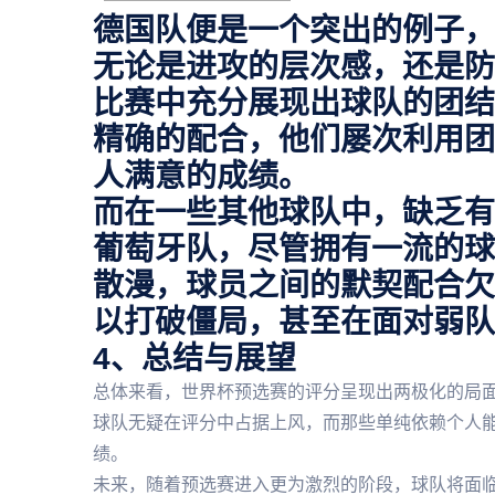
德国队便是一个突出的例子，
无论是进攻的层次感，还是防
比赛中充分展现出球队的团结
精确的配合，他们屡次利用团
人满意的成绩。
而在一些其他球队中，缺乏有
葡萄牙队，尽管拥有一流的球
散漫，球员之间的默契配合欠
以打破僵局，甚至在面对弱队
4、总结与展望
总体来看，世界杯预选赛的评分呈现出两极化的局
球队无疑在评分中占据上风，而那些单纯依赖个人
绩。
未来，随着预选赛进入更为激烈的阶段，球队将面