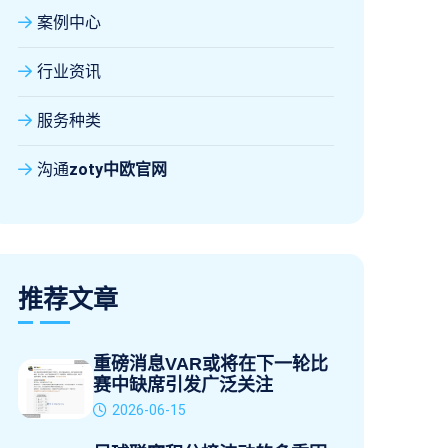
案例中心
行业资讯
服务种类
沟通
zoty中欧官网
推荐文章
重磅消息VAR或将在下一轮比
赛中缺席引发广泛关注
2026-06-15