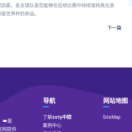
键因素。各支球队是否能够在后续比赛中持续保持高光表
晋级世界杯的命运。
下一篇
导航
网站地图
了解
zoty中欧
SiteMap
】👑是
案例中心
官网提供