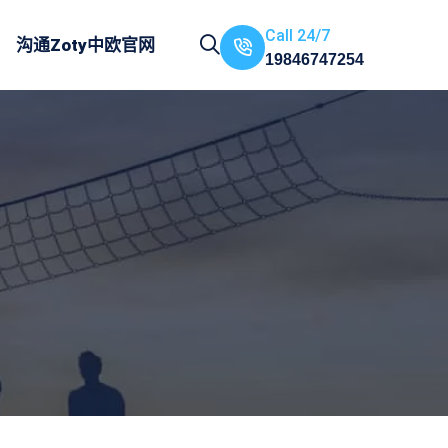
Call 24/7
沟通
Zoty中欧官网
19846747254