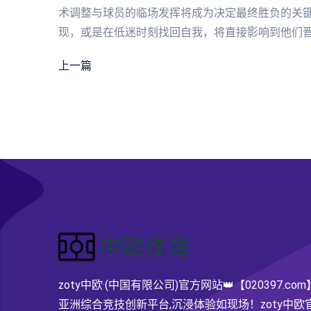
术调整与球员的临场发挥将成为决定最终胜负的关
现，或是在低迷时刻找回自我，将直接影响到他们
上一篇
zoty中欧·(中国有限公司)官方网站👑【020397.com
亚洲综合竞技创新平台,沉浸体验如现场！zoty中欧