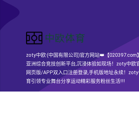
zoty中欧·(中国有限公司)官方网站👑【020397.com
亚洲综合竞技创新平台,沉浸体验如现场！zoty中欧
网页版/APP双入口注册登录,手机版地址永续！zot
育引领专业舞台分享运动精彩服务粉丝生活!!!
邮箱订阅
Subsc