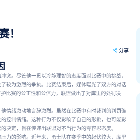
赛！
分享
因
的冲突。尽管他一贯以冷静理智的态度面对比赛中的挑战，
生了较为激烈的争执。比赛结束后，媒体曝光了双方的对话
维护比赛的公正性和公信力，联盟做出了对库里的处罚决
，他情绪激动地言辞激烈。虽然在比赛中有时裁判的判罚确
全的控制情绪。这种行为不仅影响了自己的形象，也可能影
款的决定，旨在传递出联盟对不当行为的零容忍态度。
部压力的影响。近年来，勇士队在赛季中的起伏较大，库里