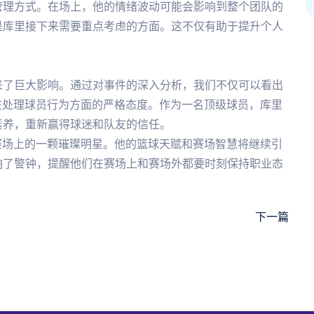
管理方式。在场上，他的情绪波动可能会影响到整个团队的
是库里接下来需要重点考虑的方面。这不仅有助于提升个人
来了巨大影响。通过对事件的深入分析，我们不仅可以看出
在处理球员行为方面的严格态度。作为一名顶级球员，库里
素养，重新赢得球迷和队友的信任。
赛场上的一颗璀璨明星。他的篮球天赋和赛场智慧将继续引
响了警钟，提醒他们在赛场上和赛场外都要时刻保持职业态
。
下一篇