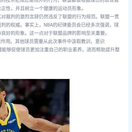
内的技术犯规还是场外的行为，联盟都会根据球员的表现做
公正性，并且树立一个健康的运动员形象。
其对裁判的激烈言辞仍然违反了联盟的行为规范。联盟一贯
判的权威。事实上，NBA的纪律委员会已经多次强调，球
持良好的形象。这一点对于联盟品牌的影响至关重要。
范作用。其他球员需要从此次事件中汲取教训，意识
理能够促使球员更加注重自己的职业素养，进而帮助提升整