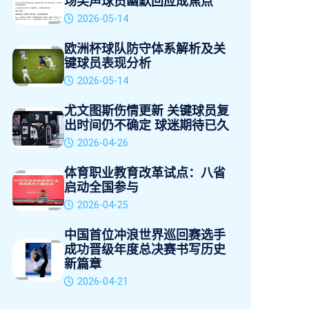
场笑声球员幽默回应成焦点
2026-05-14
欧洲杯球队防守体系解析及关
键球员表现分析
2026-05-14
尤文图斯伤情更新 关键球员复
出时间仍不确定 球迷期待已久
2026-04-26
体育职业教育改革试点：八省
启动全国参与
2026-04-25
中国首位冲浪世界巡回赛选手
成功晋级年度总决赛书写历史
新篇章
2026-04-21