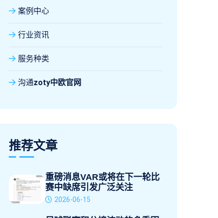
案例中心
行业资讯
服务种类
沟通
zoty中欧官网
推荐文章
重磅消息VAR或将在下一轮比
赛中缺席引发广泛关注
2026-06-15