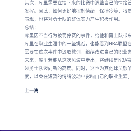
其次，库里需要在接下来的比赛中调整自己的情绪
发挥。因此，如何更好地控制情绪，保持冷静，将
表现，也将对勇士队的整体实力产生积极作用。
总结：
库里因不当行为被罚停赛的事件，给他和勇士队带
库里在职业生涯中的一些挑战，也能看到NBA联盟
需要在这次事件中汲取教训，继续改进自己的职业
未来，库里若能从这次风波中走出，将继续是NBA
领勇士队迈向新的高度。同时，这也为其他球员敲
度，以免在短暂的情绪波动中影响自己的职业生涯
上一篇