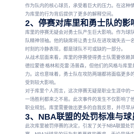
作为队内的核心球员，承受着巨大的压力。在这种
为库里的行为背后提供了更多的解释空间。
2、停赛对库里和勇士队的影
库里的停赛无疑会对勇士队产生巨大影响。作为球
队精神领袖。他的缺席将让勇士队在进攻端失去一
时刻的冷静表现，都是球队不可或缺的一部分。
从战术层面来看，库里的停赛使得勇士队需要依赖
德拉蒙德·格林和克雷·汤普森，但他们的风格与库
力。这也意味着，勇士队在攻防两端都将面临更多
受到较大影响。
对于库里个人而言，这次停赛无疑是职业生涯中的
一场胜利都来之不易。此次事件的发生不仅影响了
职业规划。库里需要做出更多的自我反思，并尽早
3、NBA联盟的处罚标准与
此次库里被罚停赛的决定，引发了关于NBA联盟处