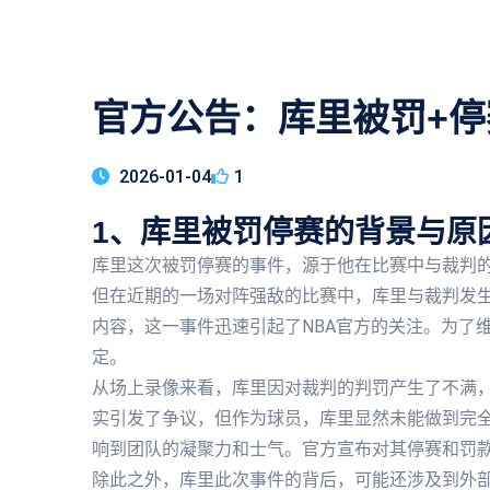
官方公告：库里被罚+停
2026-01-04
1
1、库里被罚停赛的背景与原
库里这次被罚停赛的事件，源于他在比赛中与裁判
但在近期的一场对阵强敌的比赛中，库里与裁判发
内容，这一事件迅速引起了NBA官方的关注。为了
定。
从场上录像来看，库里因对裁判的判罚产生了不满
实引发了争议，但作为球员，库里显然未能做到完
响到团队的凝聚力和士气。官方宣布对其停赛和罚
除此之外，库里此次事件的背后，可能还涉及到外