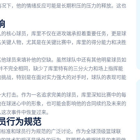
情况下，他的情绪反应可能是长期积压的压力的释放。这也
响
队的核心球员，库里不仅在进攻端承担着重要任务，更是球
名关键人物，尤其是在关键比赛中，库里的得分能力和决胜
其他球员来填补他的空缺。虽然球队中还有其他明星球员如
里并不完全相同，缺少了库里特有的三分火力和场上指挥能
的挑战，特别是在面对实力强大的对手时，球队的表现可能
一大打击。作为一名追求完美的球员，库里深知比赛中的每
他在球迷心中的形象，也可能会影响他的合同续约及未来的
从这次事件中恢复过来。
球员行为规范
罚标准和球员行为规范的广泛讨论。作为全球顶级篮球联