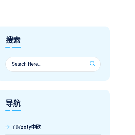
搜索
导航
了解
zoty中欧