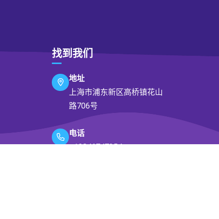
找到我们
地址
上海市浦东新区高桥镇花山
路706号
电话
+19846747254
邮箱
unfettered@icloud.com