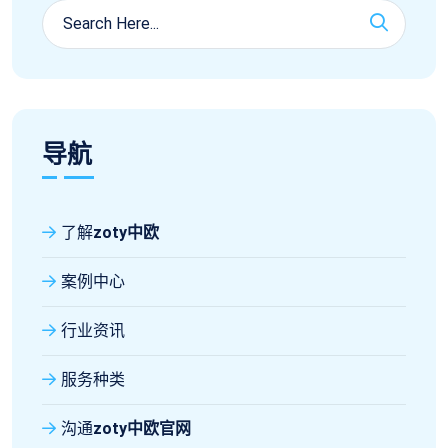
导航
了解
zoty中欧
案例中心
行业资讯
服务种类
沟通
zoty中欧官网