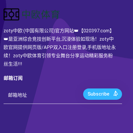
zoty中欧·(中国有限公司)官方网站👑【020397.com】
👑是亚洲综合竞技创新平台,沉浸体验如现场！zoty中
欧官网提供网页版/APP双入口注册登录,手机版地址永
续！zoty中欧体育引领专业舞台分享运动精彩服务粉
丝生活!!!
邮箱订阅
Subscribe