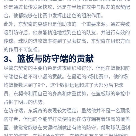
论是通过长传发起快攻，还是在半场进攻中与队友的默契配
合，他都能够在比赛中发挥出出色的组织作用。
此外，东契奇的突破也是他助攻的一个重要来源。通过突破
吸引防守后，他总能精准地找到空位的队友，并进行有效的
传球。球队的进攻效率得到了显著提高，东契奇在组织方面
的作用不可忽视。
3、篮板与防守端的贡献
尽管东契奇的主要角色是进攻组织和得分，但他在篮板和防
守端也有着不可小觑的贡献。在最近的5场比赛中，他的场
均篮板数达到了9个，这个数据远远超过了大部分后卫球
员。东契奇利用自己的身高和体重优势，在篮板球的争抢中
占据了明显的优势。
在防守端，东契奇的表现较为稳定，虽然他并不是一名顶级
防守者，但他的全能型打法使得他在防守端有着较高的覆盖
面。他常常能够在关键时刻做出有效的防守，帮助球队遏制