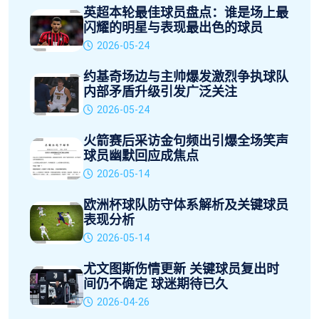
英超本轮最佳球员盘点：谁是场上最
闪耀的明星与表现最出色的球员
2026-05-24
约基奇场边与主帅爆发激烈争执球队
内部矛盾升级引发广泛关注
2026-05-24
火箭赛后采访金句频出引爆全场笑声
球员幽默回应成焦点
2026-05-14
欧洲杯球队防守体系解析及关键球员
表现分析
2026-05-14
尤文图斯伤情更新 关键球员复出时
间仍不确定 球迷期待已久
2026-04-26