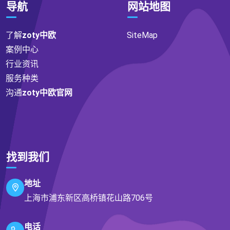
导航
网站地图
了解
zoty中欧
SiteMap
案例中心
行业资讯
服务种类
沟通
zoty中欧官网
找到我们
地址
上海市浦东新区高桥镇花山路706号
电话