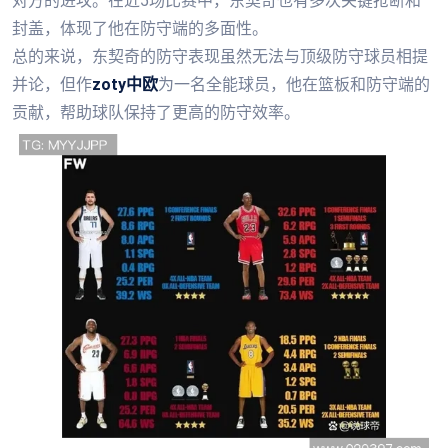
对方的进攻。在近5场比赛中，东契奇也有多次关键抢断和
封盖，体现了他在防守端的多面性。
总的来说，东契奇的防守表现虽然无法与顶级防守球员相提
并论，但作
zoty中欧
为一名全能球员，他在篮板和防守端的
贡献，帮助球队保持了更高的防守效率。