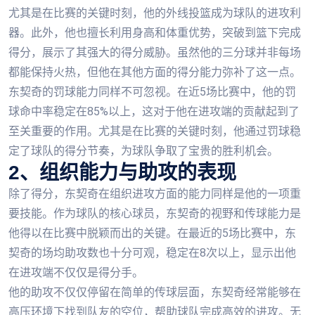
尤其是在比赛的关键时刻，他的外线投篮成为球队的进攻利
器。此外，他也擅长利用身高和体重优势，突破到篮下完成
得分，展示了其强大的得分威胁。虽然他的三分球并非每场
都能保持火热，但他在其他方面的得分能力弥补了这一点。
东契奇的罚球能力同样不可忽视。在近5场比赛中，他的罚
球命中率稳定在85%以上，这对于他在进攻端的贡献起到了
至关重要的作用。尤其是在比赛的关键时刻，他通过罚球稳
定了球队的得分节奏，为球队争取了宝贵的胜利机会。
2、组织能力与助攻的表现
除了得分，东契奇在组织进攻方面的能力同样是他的一项重
要技能。作为球队的核心球员，东契奇的视野和传球能力是
他得以在比赛中脱颖而出的关键。在最近的5场比赛中，东
契奇的场均助攻数也十分可观，稳定在8次以上，显示出他
在进攻端不仅仅是得分手。
他的助攻不仅仅停留在简单的传球层面，东契奇经常能够在
高压环境下找到队友的空位，帮助球队完成高效的进攻。无