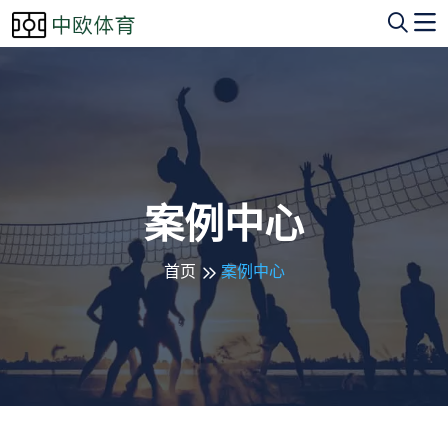
案例中心
首页
案例中心