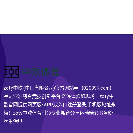
zoty中欧·(中国有限公司)官方网站👑【020397.com】
👑是亚洲综合竞技创新平台,沉浸体验如现场！zoty中
欧官网提供网页版/APP双入口注册登录,手机版地址永
续！zoty中欧体育引领专业舞台分享运动精彩服务粉
丝生活!!!