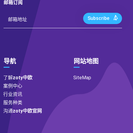
邮箱订阅
Subscribe
导航
网站地图
了解
zoty中欧
SiteMap
案例中心
行业资讯
服务种类
沟通
zoty中欧官网