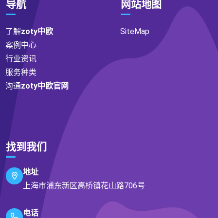
导航
网站地图
了解
zoty中欧
SiteMap
案例中心
行业资讯
服务种类
沟通
zoty中欧官网
找到我们
地址
上海市浦东新区高桥镇花山路706号
电话