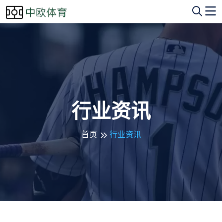
行业资讯
首页
行业资讯