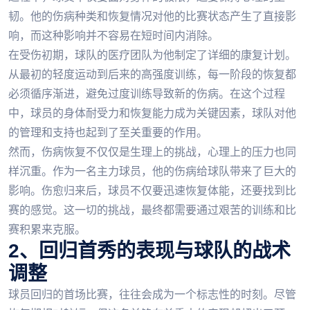
韧。他的伤病种类和恢复情况对他的比赛状态产生了直接影
响，而这种影响并不容易在短时间内消除。
在受伤初期，球队的医疗团队为他制定了详细的康复计划。
从最初的轻度运动到后来的高强度训练，每一阶段的恢复都
必须循序渐进，避免过度训练导致新的伤病。在这个过程
中，球员的身体耐受力和恢复能力成为关键因素，球队对他
的管理和支持也起到了至关重要的作用。
然而，伤病恢复不仅仅是生理上的挑战，心理上的压力也同
样沉重。作为一名主力球员，他的伤病给球队带来了巨大的
影响。伤愈归来后，球员不仅要迅速恢复体能，还要找到比
赛的感觉。这一切的挑战，最终都需要通过艰苦的训练和比
赛积累来克服。
2、回归首秀的表现与球队的战术
调整
球员回归的首场比赛，往往会成为一个标志性的时刻。尽管