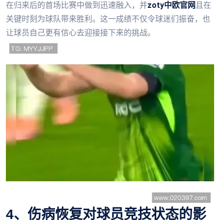
在归来后的首场比赛中做到迅速融入，并
zoty中欧官网
且在
关键时刻为球队带来胜利。这一成绩不仅令球迷们振奋，也
让球员自己更有信心去迎接接下来的挑战。
4、伤病恢复对球员竞技状态的影