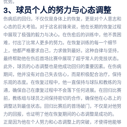
优势。
3、球员个人的努力与心态调整
伤病后的回归，不仅仅是身体上的恢复，更是对个人意志和
心态的巨大考验。对于这名前锋来说，他在长期的恢复过程
中展现了极强的毅力与决心。在伤愈后的训练中，他不畏困
难，付出了比常人更多的努力。在恢复训练的每一个细节
上，他都严格要求自己，力求做到最好。这种自律与坚持，
最终帮助他在伤后首场比赛中展现了超乎常人的竞技状态。
此外，球员的心态调整也是他成功回归的重要因素。在伤病
期间，他并没有对自己失去信心，而是积极配合治疗，保持
乐观的态度。在恢复过程中，他一直保持与球队和教练的沟
通，确保自己在康复过程中不会落下任何进展。在回归比赛
前，教练组与球员之间保持密切的合作，确保他在心态上的
调整达到最佳状态。回归比赛后的首场破门，不仅是对他努
力的回报，也证明了他在恢复期间的心态调整是成功的。
正是因为他在个人努力和心态调整上的突破，才使得他能够