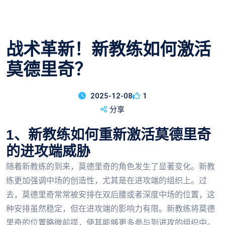
战术革新！新教练如何激活
莫德里奇？
2025-12-08
1
分享
1、新教练如何重新激活莫德里奇
的进攻端威胁
随着新教练的到来，莫德里奇的角色发生了显著变化。新教
练更加强调中场的创造性，尤其是在进攻端的组织上。过
去，莫德里奇常常被安排在双后腰或者深度中场的位置，这
种安排虽然稳定，但在进攻端的影响力有限。新教练将莫德
里奇的位置略微前提，使其能够更多参与到进攻的组织中。