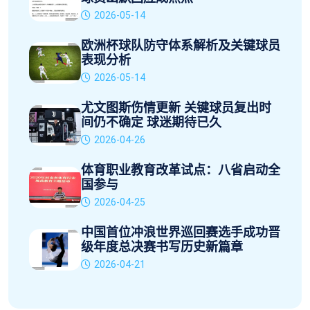
2026-05-14
欧洲杯球队防守体系解析及关键球员
表现分析
2026-05-14
尤文图斯伤情更新 关键球员复出时
间仍不确定 球迷期待已久
2026-04-26
体育职业教育改革试点：八省启动全
国参与
2026-04-25
中国首位冲浪世界巡回赛选手成功晋
级年度总决赛书写历史新篇章
2026-04-21