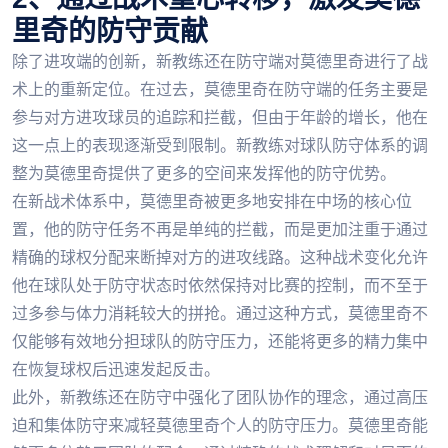
里奇的防守贡献
除了进攻端的创新，新教练还在防守端对莫德里奇进行了战
术上的重新定位。在过去，莫德里奇在防守端的任务主要是
参与对方进攻球员的追踪和拦截，但由于年龄的增长，他在
这一点上的表现逐渐受到限制。新教练对球队防守体系的调
整为莫德里奇提供了更多的空间来发挥他的防守优势。
在新战术体系中，莫德里奇被更多地安排在中场的核心位
置，他的防守任务不再是单纯的拦截，而是更加注重于通过
精确的球权分配来断掉对方的进攻线路。这种战术变化允许
他在球队处于防守状态时依然保持对比赛的控制，而不至于
过多参与体力消耗较大的拼抢。通过这种方式，莫德里奇不
仅能够有效地分担球队的防守压力，还能将更多的精力集中
在恢复球权后迅速发起反击。
此外，新教练还在防守中强化了团队协作的理念，通过高压
迫和集体防守来减轻莫德里奇个人的防守压力。莫德里奇能