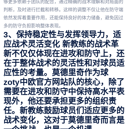
够更多依赖于团队的配合，通过精确的战术理解和对局面的
判断，及时进行拦截和转移。这样的调整不仅让他在防守端
依然发挥着重要作用，还能保持良好的体力储备，避免因过
多的防守负担影响整体表现。
3、保持稳定性与发挥领导力，适
应战术灵活变化 新教练的战术革
新不仅仅体现在进攻和防守上，还
在于整体战术的灵活性和对球员适
应性的考量。莫德里奇作为球
zoty中欧官方网站
队的核心，除了
需要在进攻和防守中保持高水平表
现外，他还要承担更多的组织责
任。新教练鼓励球员们适应更多的
战术变化，这对于莫德里奇而言是