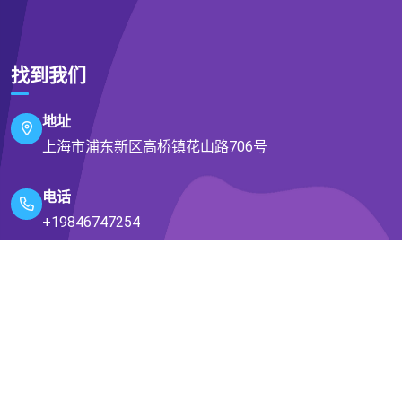
找到我们
地址
上海市浦东新区高桥镇花山路706号
电话
+19846747254
邮箱
unfettered@icloud.com