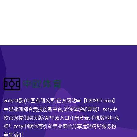
zoty中欧·(中国有限公司)官方网站👑【020397.com】
👑是亚洲综合竞技创新平台,沉浸体验如现场！zoty中
欧官网提供网页版/APP双入口注册登录,手机版地址永
续！zoty中欧体育引领专业舞台分享运动精彩服务粉
丝生活!!!