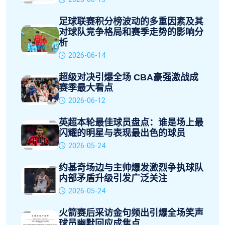
足球联赛积分榜波动的多重因素及其
对球队竞争格局和赛季走势的影响分
析
2026-06-14
超级对决引爆全场 CBA豪强激战成
赛季最大看点
2026-06-12
英超本轮最佳球员盘点：谁是场上最
闪耀的明星与表现最出色的球员
2026-05-24
约基奇场边与主帅爆发激烈争执球队
内部矛盾升级引发广泛关注
2026-05-24
火箭赛后采访金句频出引爆全场笑声
球员幽默回应成焦点