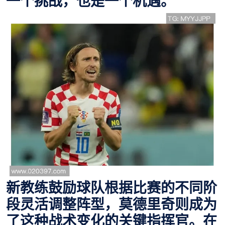
一个挑战，也是一个机遇。
新教练鼓励球队根据比赛的不同阶
段灵活调整阵型，莫德里奇则成为
了这种战术变化的关键指挥官。在