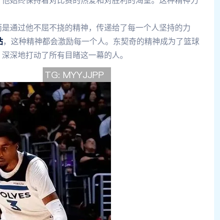
，他始终保持着对比赛的热爱和对胜利的渴望。这种精神力
。
而是通过他不屈不挠的精神，传递给了每一个人坚持的力
站
，这种精神都会激励每一个人。东契奇的精神成为了篮球
，深深地打动了所有目睹这一幕的人。