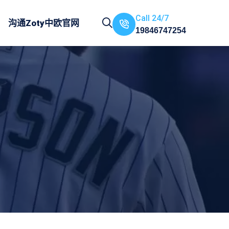
Call 24/7
沟通
Zoty中欧官网
19846747254