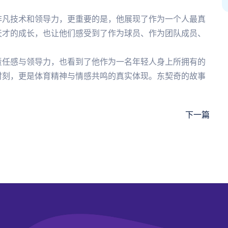
非凡技术和领导力，更重要的是，他展现了作为一个人最真
天才的成长，也让他们感受到了作为球员、作为团队成员、
责任感与领导力，也看到了他作为一名年轻人身上所拥有的
时刻，更是体育精神与情感共鸣的真实体现。东契奇的故事
下一篇