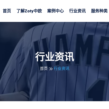
首页
了解
Zoty中欧
案例中心
行业资讯
服务种类
行业资讯
首页
行业资讯