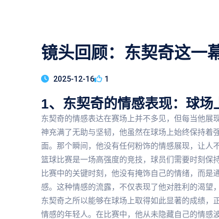
镜头回顾：东契奇这一
2025-12-16
1
1、东契奇的情感表现：球场
东契奇的情感表达在赛场上并不多见，但每当他展
神充满了无助与坚韧，他虽然在球场上始终保持着
面。那个瞬间，他没有任何粉饰的情感展现，让人
篮球比赛是一场高强度的竞技，球员们需要时刻保
比赛中的关键时刻，他没有掩饰自己的情绪，而是
感。这种情感的流露，不仅表现了他对胜利的渴望
东契奇之所以能够在球场上取得如此显著的成绩，
情感的年轻人。在比赛中，他从未隐藏自己的情感