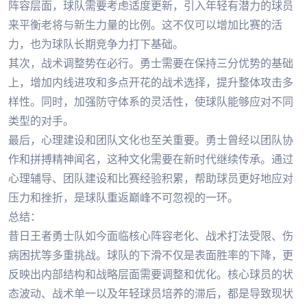
阵容层面，球队需要考虑适度更新，引入年轻有潜力的球员
来平衡老将与新生力量的比例。这不仅可以增加比赛的活
力，也为球队长期竞争力打下基础。
其次，战术调整势在必行。勇士需要在保持三分优势的基础
上，增加内线进攻和多点开花的战术选择，提升整体攻击多
样性。同时，加强防守体系的灵活性，使球队能够应对不同
类型的对手。
最后，心理建设和团队文化也至关重要。勇士曾经以团队协
作和拼搏精神闻名，这种文化需要在新时代继续传承。通过
心理辅导、团队建设和比赛经验积累，帮助球员更好地应对
压力和挫折，是球队重返巅峰不可忽视的一环。
总结：
昔日王者勇士队如今面临核心阵容老化、战术打法受限、伤
病困扰等多重挑战。球队的下滑不仅是表面胜率的下降，更
反映出内部结构和战略层面需要调整和优化。核心球员的状
态波动、战术单一以及年轻球员培养的滞后，都是导致现状