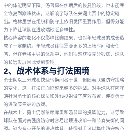
中的体能明显下降。汤普森在伤病后的恢复阶段，也未能完
全恢复到巅峰状态，这影响了球队在关键比赛中的稳定输
出。格林虽然在组织和防守上依旧发挥重要作用，但得分能
力下降让球队在进攻端缺乏多样性。
核心阵容的老化不仅影响比赛结果，也对年轻球员的成长造
成了一定制约。年轻球员往往需要更多的上场时间和责任
感，但在老将主导的体系中，他们很难获得充分锻炼，球队
的长远发展因此受到影响。
2、战术体系与打法困境
勇士队以三分球和快速转换闻名于世，但随着联盟防守策略
的变化，这一打法正面临越来越多的挑战。对手球队在防守
端针对勇士的核心球员和外线投射做了有效布置，使得勇士
的进攻节奏被迫放缓。
在战术上，勇士仍然依赖库里和汤普森的投篮能力，这导致
球队在面对高强度防守时容易出现进攻单一和节奏失衡的问
题。缺少多点开花的进攻体系，使得对手可以集中防守核心