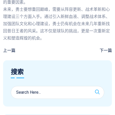
的重要因素。
未来，勇士要想重回巅峰，需要从阵容更新、战术革新和心
理建设三个方面入手。通过引入新鲜血液、调整战术体系、
加强团队文化和心理建设，勇士仍有机会在未来几年重新找
回昔日王者的风采。这不仅是球队的挑战，更是一次重新定
义和塑造辉煌的机会。
上一篇
下一篇
搜索