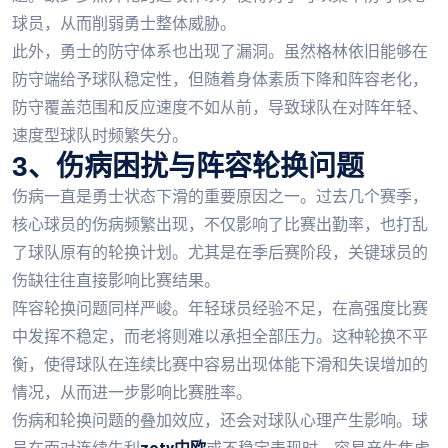
球员，从而削弱勇士整体威胁。
此外，勇士的防守体系也出现了漏洞。虽然格林依旧能够在
防守端给予球队稳定性，但随着身体素质下降和阵容老化，
防守覆盖范围和反应速度不如从前，导致球队在对阵年轻、
速度型球队时频繁失分。
3、伤病困扰与阵容轮换问题
伤病一直是勇士状态下滑的重要原因之一。过去几个赛季，
核心球员的伤病频繁出现，不仅影响了比赛出勤率，也打乱
了球队原有的轮换计划。尤其是在季后赛阶段，关键球员的
伤缺往往直接影响比赛结果。
阵容轮换问题同样严峻。年轻球员经验不足，在高强度比赛
中发挥不稳定，而老将则难以承担全部压力。这种轮换不平
衡，使得球队在连续比赛中容易出现体能下滑和失误增加的
情况，从而进一步影响比赛胜率。
伤病和轮换问题的叠加效应，还会对球队心理产生影响。球