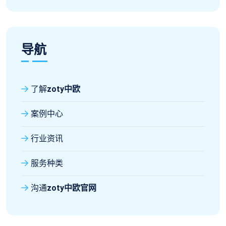
导航
了解
zoty中欧
案例中心
行业资讯
服务种类
沟通
zoty中欧官网