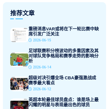
推荐文章
重磅消息VAR或将在下一轮比赛中缺
席引发广泛关注
2026-06-15
足球联赛积分榜波动的多重因素及其
对球队竞争格局和赛季走势的影响分
析
2026-06-14
超级对决引爆全场 CBA豪强激战成
赛季最大看点
2026-06-12
英超本轮最佳球员盘点：谁是场上最
闪耀的明星与表现最出色的球员