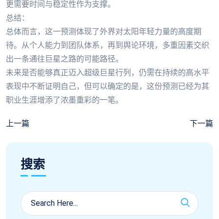
更需要时间与稳定性作为支撑。
总结：
总体而言，这一预测体现了外界对太阳年轻力量的高度期
待。从个人能力到团队体系，再到舆论环境，多重因素交织
出一条通往巨星之路的可能路径。
未来是否能够真正迈入超级巨星行列，仍需在持续的高水平
表现中不断证明自己，但可以确定的是，这份预测已经为其
职业生涯增添了浓墨重彩的一笔。
上一篇
下一篇
搜索