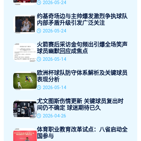
2026-05-24
约基奇场边与主帅爆发激烈争执球队
内部矛盾升级引发广泛关注
2026-05-24
火箭赛后采访金句频出引爆全场笑声
球员幽默回应成焦点
2026-05-14
欧洲杯球队防守体系解析及关键球员
表现分析
2026-05-14
尤文图斯伤情更新 关键球员复出时
间仍不确定 球迷期待已久
2026-04-26
体育职业教育改革试点：八省启动全
国参与