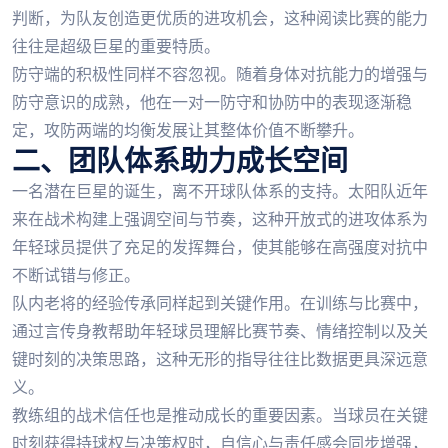
判断，为队友创造更优质的进攻机会，这种阅读比赛的能力
往往是超级巨星的重要特质。
防守端的积极性同样不容忽视。随着身体对抗能力的增强与
防守意识的成熟，他在一对一防守和协防中的表现逐渐稳
定，攻防两端的均衡发展让其整体价值不断攀升。
二、团队体系助力成长空间
一名潜在巨星的诞生，离不开球队体系的支持。太阳队近年
来在战术构建上强调空间与节奏，这种开放式的进攻体系为
年轻球员提供了充足的发挥舞台，使其能够在高强度对抗中
不断试错与修正。
队内老将的经验传承同样起到关键作用。在训练与比赛中，
通过言传身教帮助年轻球员理解比赛节奏、情绪控制以及关
键时刻的决策思路，这种无形的指导往往比数据更具深远意
义。
教练组的战术信任也是推动成长的重要因素。当球员在关键
时刻获得持球权与决策权时，自信心与责任感会同步增强，