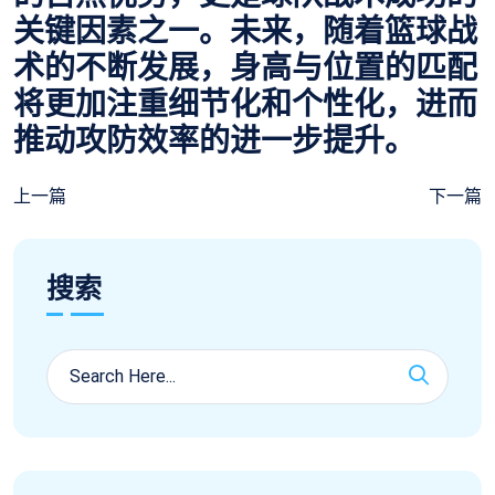
关键因素之一。未来，随着篮球战
术的不断发展，身高与位置的匹配
将更加注重细节化和个性化，进而
推动攻防效率的进一步提升。
上一篇
下一篇
搜索