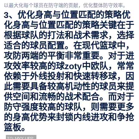
以最大化每个球员在防守端的贡献，优化整体防守效率。
3、优化身高与位置匹配的策略优
化身高与位置匹配的策略关键在于
根据球队的打法和战术需求，选择
适合的球员配置。在现代篮球中，
攻防两端的平衡非常重要。对于进
攻效率较高的球
zoty中欧
队，常常
依赖于外线投射和快速转移球，因
此需要具备较高机动性的球员来提
供空间和流畅的战术配合。而对于
防守强度较高的球队，则需要更多
的身高优势来封锁内线进攻和争抢
篮板。