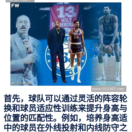
首先，球队可以通过灵活的阵容轮
换和球员适应性训练来提升身高与
位置的匹配性。例如，培养身高适
中的球员在外线投射和内线防守之