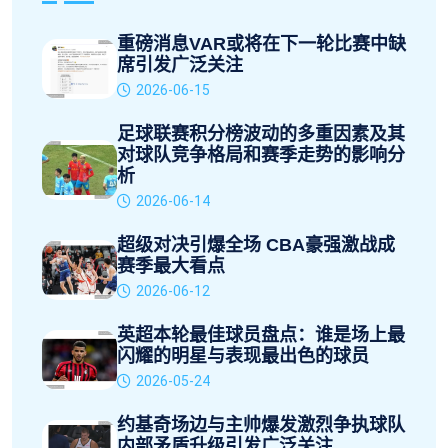
重磅消息VAR或将在下一轮比赛中缺
席引发广泛关注
2026-06-15
足球联赛积分榜波动的多重因素及其
对球队竞争格局和赛季走势的影响分
析
2026-06-14
超级对决引爆全场 CBA豪强激战成
赛季最大看点
2026-06-12
英超本轮最佳球员盘点：谁是场上最
闪耀的明星与表现最出色的球员
2026-05-24
约基奇场边与主帅爆发激烈争执球队
内部矛盾升级引发广泛关注