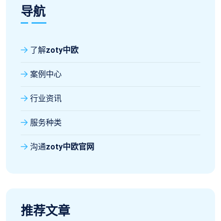
导航
了解
zoty中欧
案例中心
行业资讯
服务种类
沟通
zoty中欧官网
推荐文章