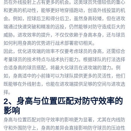
员在外线投射上占有更多的机会。这类球员凭借较低的重心
和更高的机动性，能够更好地穿插跑动，创造外线投篮的机
会。例如，控球后卫和得分后卫，虽然身高较矮，但在进攻
端通过快速突破和精准的远投，仍然能够对防守造成巨大的
威胁。进攻效率的提升，不仅仅依赖于身高本身，还与球员
如何利用身高的优势进行战术部署密切相关。
因此，优化进攻端的效率不仅要考虑球员的身高，还需综合
考量球员的技术特点与战术执行能力。根据球队的打法选择
合适身高的球员搭配，将最大化球员在进攻端的潜力。例
如，身高适中的小前锋可以为球队提供更多的灵活性，他们
既能够在外线射击，也能在进攻端提供足够的空间与进攻选
择。
2、身高与位置匹配对防守效率的
影响
身高与位置匹配对防守效率的影响更为显著，尤其在内线防
守和外围防守上，身高的差异会直接影响防守球员的压迫性