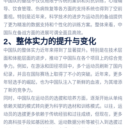
中国队的备战不仅仅局限于传统的集训和对抗训练，心理辅
导、饮食管理、伤病恢复等各方面的支持系统也得到了空前
重视。特别是近年来，科学技术的进步为运动员的备战提供
了更为精准的数据支持和个性化的训练方案。整体来看，中
国队在备战方面的进展可谓全面且高效。
2、整体实力的提升与变化
中国队的整体实力近年来得到了显著提升。特别是在技术层
面和体能层面的进步，推动了中国队在各个项目上的综合竞
争力。例如，在游泳和田径项目中，多个运动员刷新了国内
纪录，并且在国际赛场上取得了不小的突破。近年来，更多
年轻选手的崛起，也为中国队注入了新鲜的血液，为其增添
了新的竞争力。
同时，中国队在运动员的选拔和培养方面，逐渐开始从单纯
依赖天赋的模式转向更为科学的选材和训练模式。以往，运
动员的选拔更多依赖于传统经验和过往成绩，但现在，更多
的高科技手段如基因检测、运动数据分析等被引入到选拔过