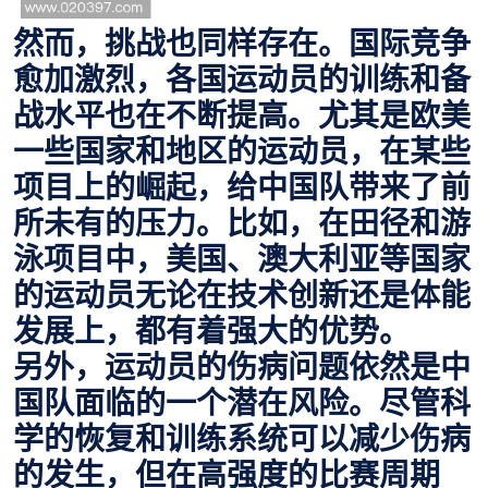
然而，挑战也同样存在。国际竞争
愈加激烈，各国运动员的训练和备
战水平也在不断提高。尤其是欧美
一些国家和地区的运动员，在某些
项目上的崛起，给中国队带来了前
所未有的压力。比如，在田径和游
泳项目中，美国、澳大利亚等国家
的运动员无论在技术创新还是体能
发展上，都有着强大的优势。
另外，运动员的伤病问题依然是中
国队面临的一个潜在风险。尽管科
学的恢复和训练系统可以减少伤病
的发生，但在高强度的比赛周期