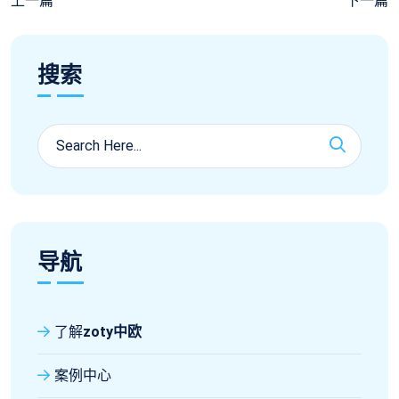
上一篇
下一篇
搜索
导航
了解
zoty中欧
案例中心