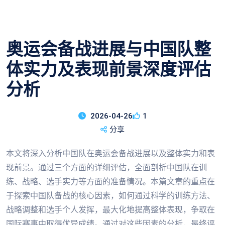
奥运会备战进展与中国队整
体实力及表现前景深度评估
分析
2026-04-26
1
分享
本文将深入分析中国队在奥运会备战进展以及整体实力和表
现前景。通过三个方面的详细评估，全面剖析中国队在训
练、战略、选手实力等方面的准备情况。本篇文章的重点在
于探索中国队备战的核心因素，如何通过科学的训练方法、
战略调整和选手个人发挥，最大化地提高整体表现，争取在
国际赛事中取得优异成绩。通过对这些因素的分析，最终评