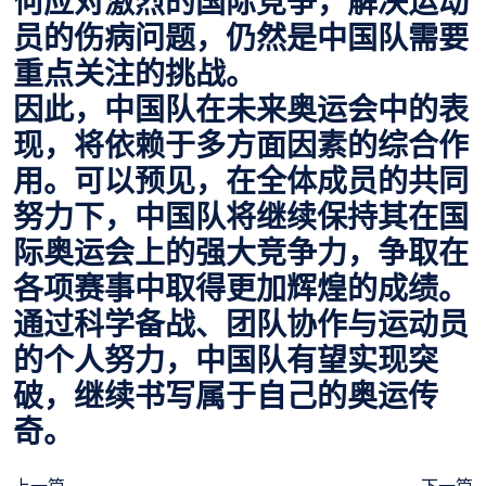
何应对激烈的国际竞争，解决运动
员的伤病问题，仍然是中国队需要
重点关注的挑战。
因此，中国队在未来奥运会中的表
现，将依赖于多方面因素的综合作
用。可以预见，在全体成员的共同
努力下，中国队将继续保持其在国
际奥运会上的强大竞争力，争取在
各项赛事中取得更加辉煌的成绩。
通过科学备战、团队协作与运动员
的个人努力，中国队有望实现突
破，继续书写属于自己的奥运传
奇。