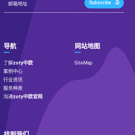
Subscribe
导航
网站地图
了解
zoty中欧
SiteMap
案例中心
行业资讯
服务种类
沟通
zoty中欧官网
找到我们