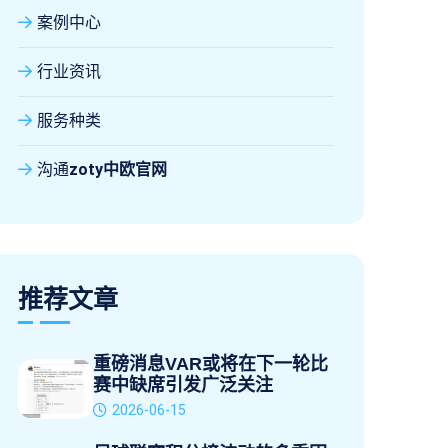
案例中心
行业资讯
服务种类
沟通
zoty中欧官网
推荐文章
重磅消息VAR或将在下一轮比
赛中缺席引发广泛关注
2026-06-15