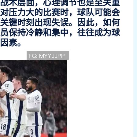
战术层面，心理调节也是至关重
对压力大的比赛时，球队可能会
关键时刻出现失误。因此，如何
员保持冷静和集中，往往成为球
因素。