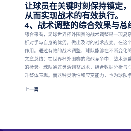
让球员在关键时刻保持镇定，
从而实现战术的有效执行。
4、战术调整的综合效果与总
综合来看，足球世界杯外围赛的战术调整是一项复
析对手与自身的优劣，做出及时的战术应变。在这
作用。通过有效的战术调整，球队能够在不断变化
文章总结：在世界杯外围赛的激烈竞争中，战术调
的检验。球队通过灵活调整战术，结合数据分析与
升整体表现。而这种灵活性和应变能力，也为球队
上一篇