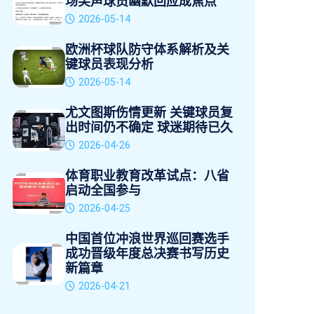
场笑声球员幽默回应成焦点
2026-05-14
欧洲杯球队防守体系解析及关
键球员表现分析
2026-05-14
尤文图斯伤情更新 关键球员复
出时间仍不确定 球迷期待已久
2026-04-26
体育职业教育改革试点：八省
启动全国参与
2026-04-25
中国首位冲浪世界巡回赛选手
成功晋级年度总决赛书写历史
新篇章
2026-04-21