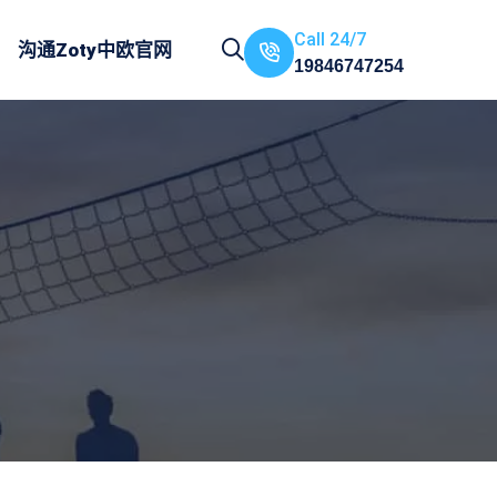
Call 24/7
沟通
Zoty中欧官网
19846747254