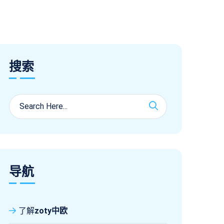
搜索
导航
了解
zoty中欧