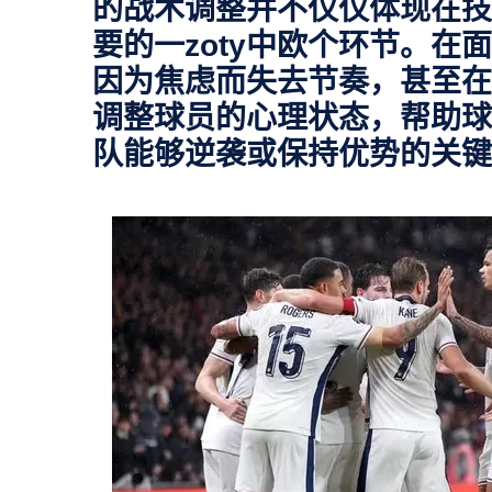
的战术调整并不仅仅体现在技
要的一
zoty中欧
个环节。在面
因为焦虑而失去节奏，甚至在
调整球员的心理状态，帮助球
队能够逆袭或保持优势的关键