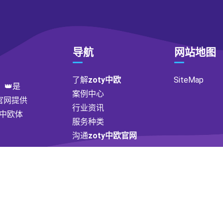
导航
网站地图
了解
zoty中欧
SiteMap
】👑是
案例中心
官网提供
行业资讯
y中欧体
服务种类
沟通
zoty中欧官网
ribe