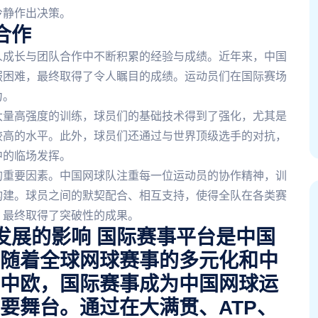
冷静作出决策。
合作
人成长与团队合作中不断积累的经验与成绩。近年来，中国
服困难，最终取得了令人瞩目的成绩。运动员们在国际赛场
力。
大量高强度的训练，球员们的基础技术得到了强化，尤其是
较高的水平。此外，球员们还通过与世界顶级选手的对抗，
中的临场发挥。
的重要因素。中国网球队注重每一位运动员的协作精神，训
构建。球员之间的默契配合、相互支持，使得全队在各类赛
，最终取得了突破性的成果。
发展的影响 国际赛事平台是中国
随着全球网球赛事的多元化和中
y中欧
，国际赛事成为中国网球运
要舞台。通过在大满贯、ATP、