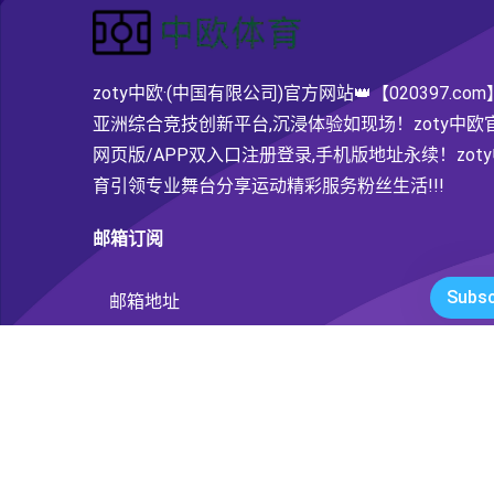
zoty中欧·(中国有限公司)官方网站👑【020397.com
亚洲综合竞技创新平台,沉浸体验如现场！zoty中欧
网页版/APP双入口注册登录,手机版地址永续！zot
育引领专业舞台分享运动精彩服务粉丝生活!!!
邮箱订阅
Subsc
© 2026 - 版权所有
zoty中欧·(中国有限公司)官方