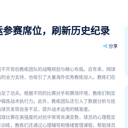
运参赛席位，刷新历史纪录
分享
离不开背后教练团队的战略规划与精心布局。近年来，网球
局的全力支持，也吸引了大量海外优秀教练加入。教练们在
做足了功夫。根据不同的比赛对手和赛场环境，教练们制定
中锻炼战术执行力。此外，教练团队还引入了数据分析与技
助球员发现自身不足，提升战术运用的精准度。
网球比赛在高强度的对抗中常常充满变数，球员的心理稳定
术训练，教练们还通过心理辅导和情绪管理课程，帮助球员