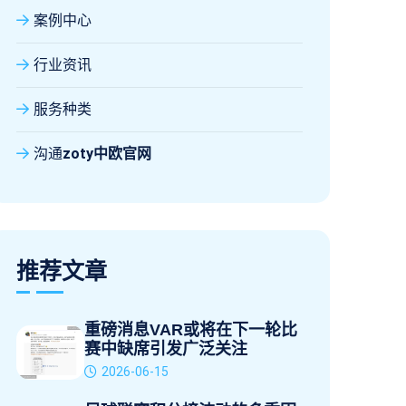
案例中心
行业资讯
服务种类
沟通
zoty中欧官网
推荐文章
重磅消息VAR或将在下一轮比
赛中缺席引发广泛关注
2026-06-15