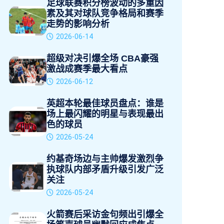
足球联赛积分榜波动的多重因
素及其对球队竞争格局和赛季
走势的影响分析
2026-06-14
超级对决引爆全场 CBA豪强
激战成赛季最大看点
2026-06-12
英超本轮最佳球员盘点：谁是
场上最闪耀的明星与表现最出
色的球员
2026-05-24
约基奇场边与主帅爆发激烈争
执球队内部矛盾升级引发广泛
关注
2026-05-24
火箭赛后采访金句频出引爆全