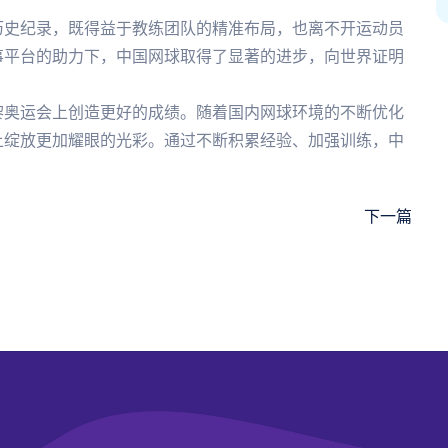
历史纪录，既得益于教练团队的精准布局，也离不开运动员
事平台的助力下，中国网球取得了显著的进步，向世界证明
黎奥运会上创造更好的成绩。随着国内网球环境的不断优化
上绽放更加耀眼的光彩。通过不断积累经验、加强训练，中
下一篇