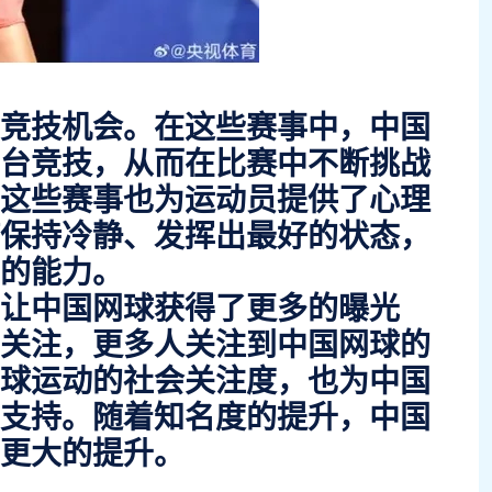
竞技机会。在这些赛事中，中国
台竞技，从而在比赛中不断挑战
这些赛事也为运动员提供了心理
保持冷静、发挥出最好的状态，
的能力。
让中国网球获得了更多的曝光
关注，更多人关注到中国网球的
球运动的社会关注度，也为中国
支持。随着知名度的提升，中国
更大的提升。