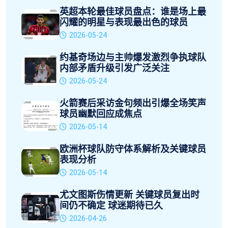
英超本轮最佳球员盘点：谁是场上最
闪耀的明星与表现最出色的球员
2026-05-24
约基奇场边与主帅爆发激烈争执球队
内部矛盾升级引发广泛关注
2026-05-24
火箭赛后采访金句频出引爆全场笑声
球员幽默回应成焦点
2026-05-14
欧洲杯球队防守体系解析及关键球员
表现分析
2026-05-14
尤文图斯伤情更新 关键球员复出时
间仍不确定 球迷期待已久
2026-04-26