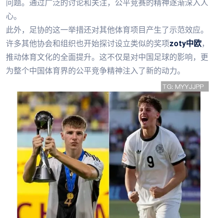
问题。通过广泛的讨论和关注，公平竞赛的精神逐渐深入人
心。
此外，足协的这一举措还对其他体育项目产生了示范效应。
许多其他协会和组织也开始探讨设立类似的奖项
zoty中欧
，
推动体育文化的全面提升。这不仅是对中国足球的影响，更
为整个中国体育界的公平竞争精神注入了新的动力。