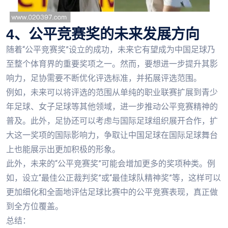
4、公平竞赛奖的未来发展方向
随着“公平竞赛奖”设立的成功，未来它有望成为中国足球乃
至整个体育界的重要奖项之一。然而，要想进一步提升其影
响力，足协需要不断优化评选标准，并拓展评选范围。
例如，未来可以将评选的范围从单纯的职业联赛扩展到青少
年足球、女子足球等其他领域，进一步推动公平竞赛精神的
普及。此外，足协还可以考虑与国际足球组织展开合作，扩
大这一奖项的国际影响力，争取让中国足球在国际足球舞台
上也能展示出更加积极的形象。
此外，未来的“公平竞赛奖”可能会增加更多的奖项种类。例
如，设立“最佳公正裁判奖”或“最佳球队精神奖”等，这样可以
更加细化和全面地评估足球比赛中的公平竞赛表现，真正做
到全方位覆盖。
总结：