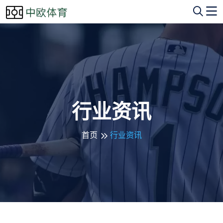
行业资讯
首页
行业资讯