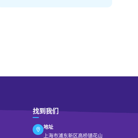
找到我们
地址
上海市浦东新区高桥镇花山