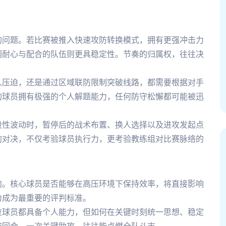
的问题。若比赛被推入快速攻防转换模式，拥有更强冲击力
调耐心与配合的队伍则更具稳定性。节奏的归属权，往往决
人压迫，还是通过区域联防限制突破线路，都需要根据对手
的球员拥有极强的个人解题能力，任何防守松懈都可能被迅
段性波动时，暂停后的战术布置、换人选择以及进攻发起点
的对决，不仅考验球员执行力，更考验教练组对比赛脉络的
向。核心球员是否能够在高压环境下保持效率，将直接影响
力成为最重要的评判标准。
位球员都具备个人能力，但如何在关键时刻统一思想、稳定