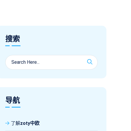
搜索
导航
了解
zoty中欧