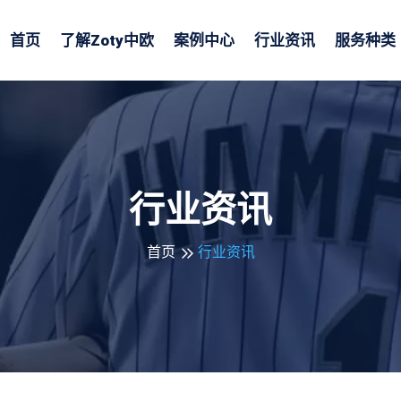
首页
了解
Zoty中欧
案例中心
行业资讯
服务种类
行业资讯
首页
行业资讯