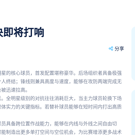
决即将打响
分享
明星的核心球员，首发配置堪称豪华。后场组织者具备极强
个人终结；锋线则兼具高度与速度，能够在攻防两端完成无
会被迅速拉高。
素。全明星级别的对抗往往消耗巨大，当主力球员轮换下场
整体实力的关键指标。若替补球员能够在短时间内打出高质
球员具备跨位置作战能力，能够在内线与外线之间自由切
可能制造出更多单打空间与空位机会，为比赛增添更多战术