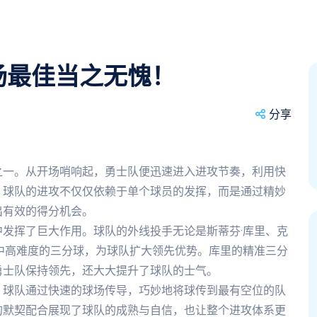
场最佳当之无愧！
分享
之一。从开场哨响起，勇士队便迅速进入进攻节奏，利用快
。球队的进攻不仅仅依赖于单个球员的发挥，而是通过精妙
出有效的得分机会。
发挥了巨大作用。球队的外线投手无论是斯蒂芬·库里、克
中高难度的三分球，为球队扩大领先优势。库里的精准三分
勇士队保持领先，还大大提升了球队的士气。
。球队通过快速的球场传导，巧妙地将球传到最有空位的队
的默契配合展现了球队的成熟与自信，也让整个进攻体系更