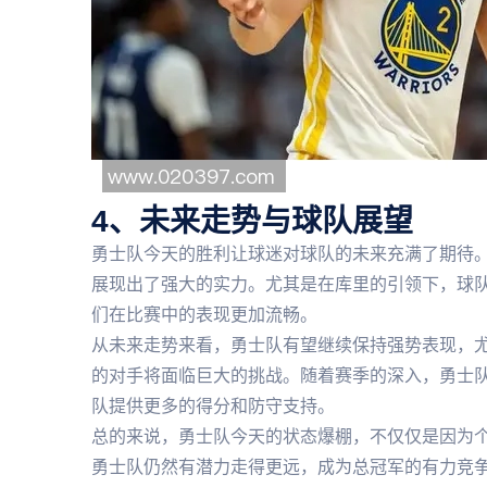
4、未来走势与球队展望
勇士队今天的胜利让球迷对球队的未来充满了期待
展现出了强大的实力。尤其是在库里的引领下，球
们在比赛中的表现更加流畅。
从未来走势来看，勇士队有望继续保持强势表现，
的对手将面临巨大的挑战。随着赛季的深入，勇士
队提供更多的得分和防守支持。
总的来说，勇士队今天的状态爆棚，不仅仅是因为
勇士队仍然有潜力走得更远，成为总冠军的有力竞