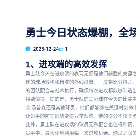
勇士今日状态爆棚，全
2025-12-24
1
1、进攻端的高效发挥
勇士队今天在进攻端的表现无疑是他们获胜的关键
速的球场转移和精准的外线投篮，一度将比分拉开
的团队配合与战术执行，确保每次进攻都能够制造
特别值得一提的是，勇士队的三分球在今天的比赛中
莱·汤普森还是其他球员，他们都能够在关键时刻命
让对手的防守形势变得异常艰难，他的得分不仅令
此外，勇士队在进攻端的球员无私配合也值得称赞
员手中，最大化地利用每一次进攻机会。球员之间