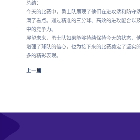
总结：
今天的比赛中，勇士队展现了他们在进攻端和防守端
满了看点。通过精准的三分球、高效的进攻配合以
中的竞争力。
展望未来，勇士队如果能够持续保持今天的状态，
增强了球队的信心，也为接下来的比赛奠定了坚实
多的精彩表现。
上一篇