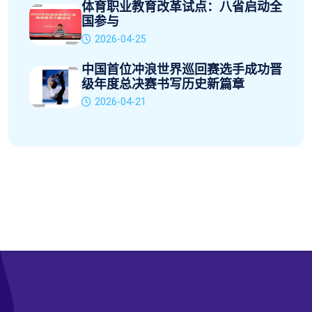
体育职业教育改革试点：八省启动全
国参与
2026-04-25
中国首位冲浪世界巡回赛选手成功晋
级年度总决赛书写历史新篇章
2026-04-21