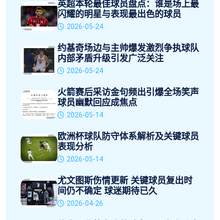
英超本轮最佳球员盘点：谁是场上最
闪耀的明星与表现最出色的球员
2026-05-24
约基奇场边与主帅爆发激烈争执球队
内部矛盾升级引发广泛关注
2026-05-24
火箭赛后采访金句频出引爆全场笑声
球员幽默回应成焦点
2026-05-14
欧洲杯球队防守体系解析及关键球员
表现分析
2026-05-14
尤文图斯伤情更新 关键球员复出时
间仍不确定 球迷期待已久
2026-04-26