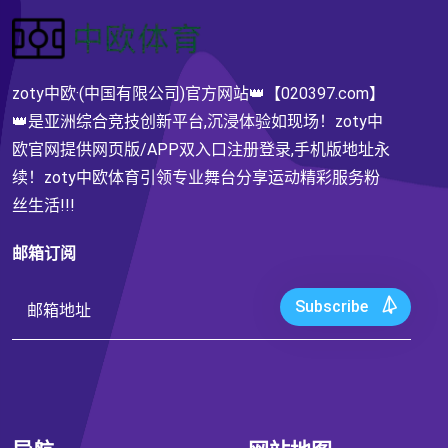
zoty中欧·(中国有限公司)官方网站👑【020397.com】
👑是亚洲综合竞技创新平台,沉浸体验如现场！zoty中
欧官网提供网页版/APP双入口注册登录,手机版地址永
续！zoty中欧体育引领专业舞台分享运动精彩服务粉
丝生活!!!
邮箱订阅
Subscribe