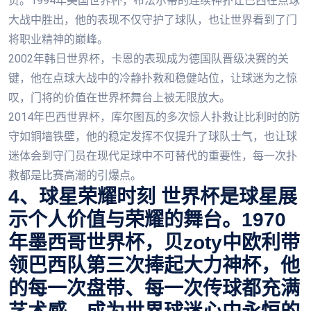
负。1994年美国世界杯，布法尔蒂的连续神扑让巴西在点球
大战中胜出，他的表现不仅守护了球队，也让世界看到了门
将职业精神的巅峰。
2002年韩日世界杯，卡恩的表现成为德国队晋级决赛的关
键，他在点球大战中的冷静扑救和稳健站位，让球迷为之惊
叹，门将的价值在世界杯舞台上被无限放大。
2014年巴西世界杯，库尔图瓦的多次惊人扑救让比利时的防
守如铜墙铁壁，他的稳定发挥不仅提升了球队士气，也让球
迷体会到守门员在现代足球中不可替代的重要性，每一次扑
救都是比赛高潮的引爆点。
4、球星荣耀时刻 世界杯是球星展
示个人价值与荣耀的舞台。1970
年墨西哥世界杯，贝
zoty中欧
利带
领巴西队第三次捧起大力神杯，他
的每一次盘带、每一次传球都充满