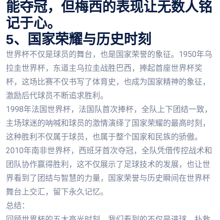
能夺冠，但梅西的表现让无数人铭
记于心。
5、国家荣耀与历史时刻
世界杯不仅是球员的舞台，也是国家荣誉的象征。1950年乌
拉圭世界杯，东道主乌拉圭战胜巴西，捧起首座世界杯奖
杯，这场比赛不仅书写了体育史，也成为国家精神的象征，
激励后代球员不断追求胜利。
1998年法国世界杯，法国队首次捧杯，全队上下团结一致，
主场球迷的呐喊和球员的激情演绎了国家荣耀的最高时刻，
这种胜利不仅属于球员，也属于整个国家和民族的骄傲。
2010年南非世界杯，西班牙首次夺冠，全队凭借传控战术和
团队协作赢得胜利，这不仅展示了足球技术的发展，也让世
界看到了团结与智慧的力量，国家荣誉与历史瞬间在世界杯
舞台上交汇，留下永久记忆。
总结：
回顾世界杯的五大高光时刻，我们看到的不仅是进球、扑救