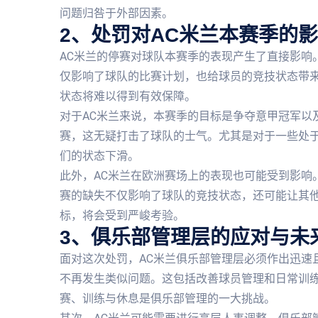
问题归咎于外部因素。
2、处罚对AC米兰本赛季的
AC米兰的停赛对球队本赛季的表现产生了直接影响
仅影响了球队的比赛计划，也给球员的竞技状态带
状态将难以得到有效保障。
对于AC米兰来说，本赛季的目标是争夺意甲冠军以
赛，这无疑打击了球队的士气。尤其是对于一些处
们的状态下滑。
此外，AC米兰在欧洲赛场上的表现也可能受到影响
赛的缺失不仅影响了球队的竞技状态，还可能让其他
标，将会受到严峻考验。
3、俱乐部管理层的应对与未
面对这次处罚，AC米兰俱乐部管理层必须作出迅速
不再发生类似问题。这包括改善球员管理和日常训
赛、训练与休息是俱乐部管理的一大挑战。