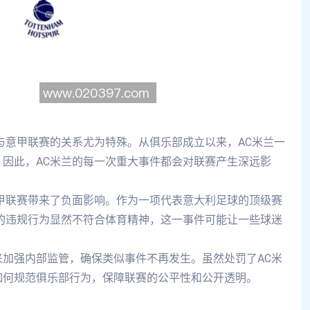
与意甲联赛的关系尤为特殊。从俱乐部成立以来，AC米兰一
因此，AC米兰的每一次重大事件都会对联赛产生深远影
甲联赛带来了负面影响。作为一项代表意大利足球的顶级赛
的违规行为显然不符合体育精神，这一事件可能让一些球迷
加强内部监管，确保类似事件不再发生。虽然处罚了AC米
如何规范俱乐部行为，保障联赛的公平性和公开透明。