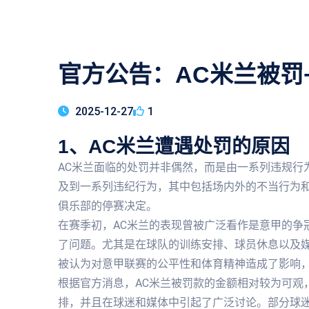
官方公告：AC米兰被罚
2025-12-27
1
1、AC米兰遭遇处罚的原因
AC米兰面临的处罚并非偶然，而是由一系列违规行
及到一系列违纪行为，其中包括场内外的不当行为
俱乐部的停赛决定。
在赛季初，AC米兰的表现曾被广泛看作是意甲的争
了问题。尤其是在球队的训练安排、球员休息以及媒
被认为对意甲联赛的公平性和体育精神造成了影响
根据官方消息，AC米兰被罚款的金额相对较为可观
排，并且在球迷和媒体中引起了广泛讨论。部分球