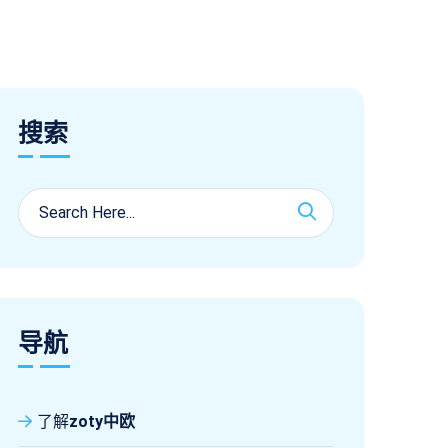
搜索
导航
了解
zoty中欧