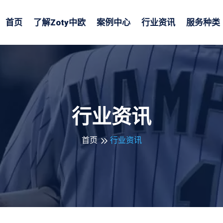
首页
了解
Zoty中欧
案例中心
行业资讯
服务种类
行业资讯
首页
行业资讯