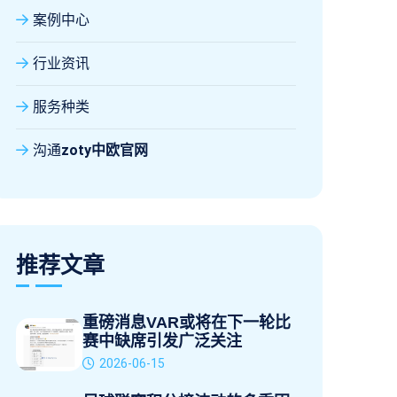
案例中心
行业资讯
服务种类
沟通
zoty中欧官网
推荐文章
重磅消息VAR或将在下一轮比
赛中缺席引发广泛关注
2026-06-15