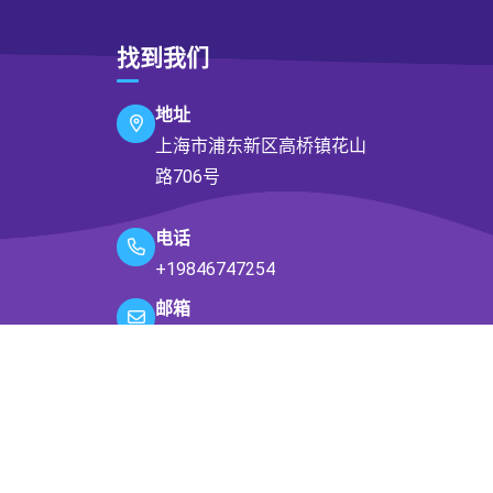
找到我们
地址
上海市浦东新区高桥镇花山
路706号
电话
+19846747254
邮箱
unfettered@icloud.com